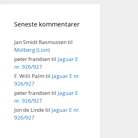
Seneste kommentarer
Jan Smidt Rasmussen
til
Molberg (Lion)
peter frandsen
til
Jaguar E
nr. 926/927
F. Willi Palm
til
Jaguar E nr.
926/927
peter frandsen
til
Jaguar E
nr. 926/927
Jon de Linde
til
Jaguar E nr.
926/927