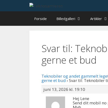
Hop
til
indhold
Forside
Billedgalleri
Artikler
Svar til: Teknobi
gerne et bud
Teknobiler og andet gammelt lege
gerne et bud
›
Svar til: Teknobiler t
juni 13, 2026 kl. 19:10
Hej Lene
Send dit mobil no
Mvh