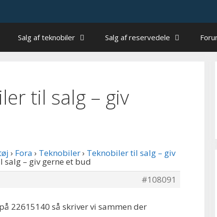
Salg af teknobiler
Salg af reservedele
For
ler til salg – giv
tøj
›
Fora
›
Teknobiler
›
Teknobiler til salg – giv
il salg – giv gerne et bud
#108091
 på 22615140 så skriver vi sammen der