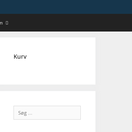
um
Kurv
Søg
efter: