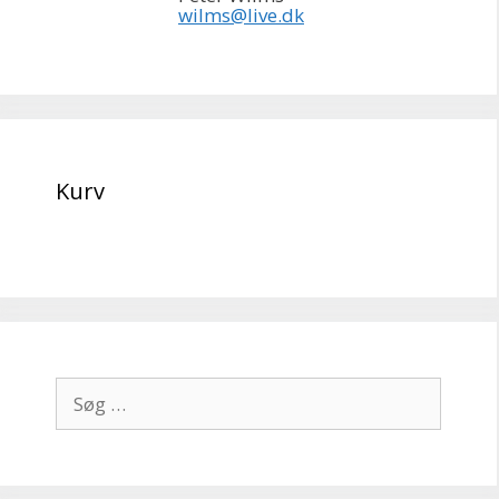
wilms@live.dk
Kurv
Søg
efter: