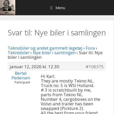
Hop
Menu
til
indhold
Svar til: Nye biler i samlingen
Teknobiler og andet gammelt legetøj
›
Fora
›
Teknobiler
›
Nye biler i samlingen
›
Svar til: Nye
biler i samlingen
januar 12, 2026 kl. 12:30
#106375
Bertel
Hi Karl.
Pedersen
They are mostly Tekno NL.
Participant
Truck no. 5 is WSI Holland.
# 3 is scratchbuilt by me,
parts from Tekno NL.
Number 4, cargoboxes on the
Volvo and trailer has been
swapped (Pickture 2).
All the best from your friend,