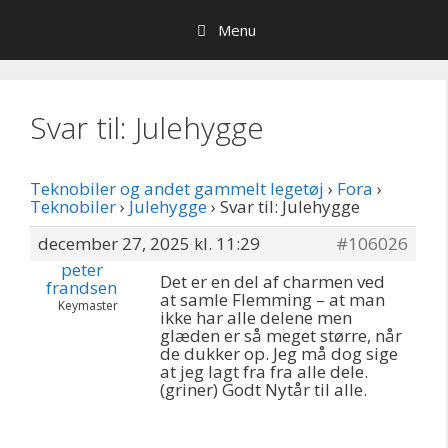
Hop
Menu
til
indhold
Svar til: Julehygge
Teknobiler og andet gammelt legetøj
›
Fora
›
Teknobiler
›
Julehygge
›
Svar til: Julehygge
december 27, 2025 kl. 11:29
#106026
peter
Det er en del af charmen ved
frandsen
at samle Flemming – at man
Keymaster
ikke har alle delene men
glæden er så meget større, når
de dukker op. Jeg må dog sige
at jeg lagt fra fra alle dele.
(griner) Godt Nytår til alle.