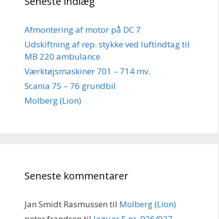
Seneste indlæg
Afmontering af motor på DC 7
Udskiftning af rep. stykke ved luftindtag til
MB 220 ambulance
Værktøjsmaskiner 701 – 714 mv.
Scania 75 – 76 grundbil
Molberg (Lion)
Seneste kommentarer
Jan Smidt Rasmussen
til
Molberg (Lion)
peter frandsen
til
Jaguar E nr. 926/927