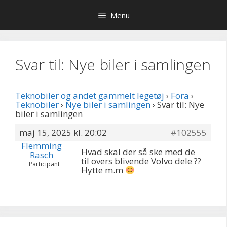
Hop
Menu
til
indhold
Svar til: Nye biler i samlingen
Teknobiler og andet gammelt legetøj
›
Fora
›
Teknobiler
›
Nye biler i samlingen
›
Svar til: Nye
biler i samlingen
maj 15, 2025 kl. 20:02
#102555
Flemming
Hvad skal der så ske med de
Rasch
til overs blivende Volvo dele ??
Participant
Hytte m.m