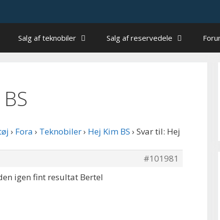
Salg af teknobiler
Salg af reservedele
For
m BS
tøj
›
Fora
›
Teknobiler
›
Hej Kim BS
›
Svar til: Hej
#101981
n igen fint resultat Bertel