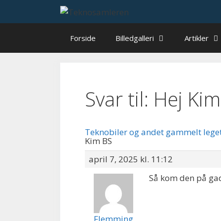
Hop
til
indhold
Forside
Billedgalleri
Artikler
Svar til: Hej Ki
Teknobiler og andet gammelt lege
Kim BS
april 7, 2025 kl. 11:12
Så kom den på gade
Flemming