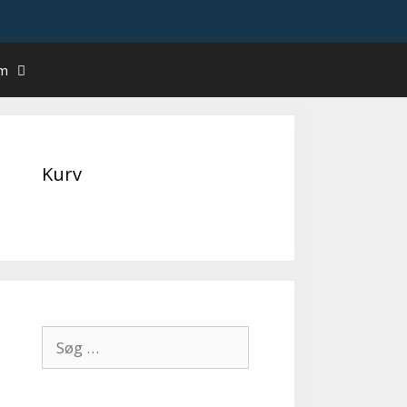
um
Kurv
Søg
efter: