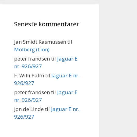
Seneste kommentarer
Jan Smidt Rasmussen
til
Molberg (Lion)
peter frandsen
til
Jaguar E
nr. 926/927
F. Willi Palm
til
Jaguar E nr.
926/927
peter frandsen
til
Jaguar E
nr. 926/927
Jon de Linde
til
Jaguar E nr.
926/927