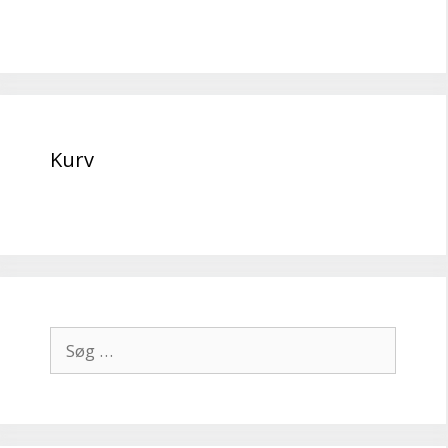
Kurv
Søg
efter: