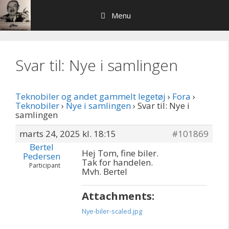
Hop
Menu
til
indhold
Svar til: Nye i samlingen
Teknobiler og andet gammelt legetøj
›
Fora
›
Teknobiler
›
Nye i samlingen
›
Svar til: Nye i
samlingen
marts 24, 2025 kl. 18:15
#101869
Bertel
Hej Tom, fine biler.
Pedersen
Tak for handelen.
Participant
Mvh. Bertel
Attachments:
Nye-biler-scaled.jpg