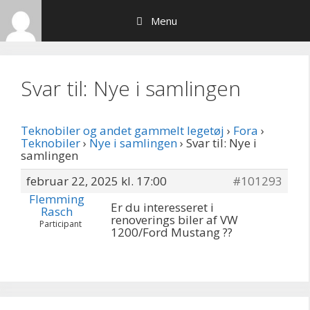
Hop
Menu
til
indhold
Svar til: Nye i samlingen
Teknobiler og andet gammelt legetøj
›
Fora
›
Teknobiler
›
Nye i samlingen
›
Svar til: Nye i
samlingen
februar 22, 2025 kl. 17:00
#101293
Flemming
Er du interesseret i
Rasch
renoverings biler af VW
Participant
1200/Ford Mustang ??