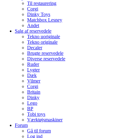
Til restaurering
Corgi
Dinky Toys
Matchbox Lesney
Andet
Salg af reservedele
Tekno uoriginale
Tekno originale
Decaler
Brugte reservedele
Diverse reservedele
Ruder
Lygter
Dæk
Vilmer
Corgi
Britain
Dinky
Lego
BP
Tobi toys
Værktøjsmaskiner
Forum
Gå til forum
Log ind