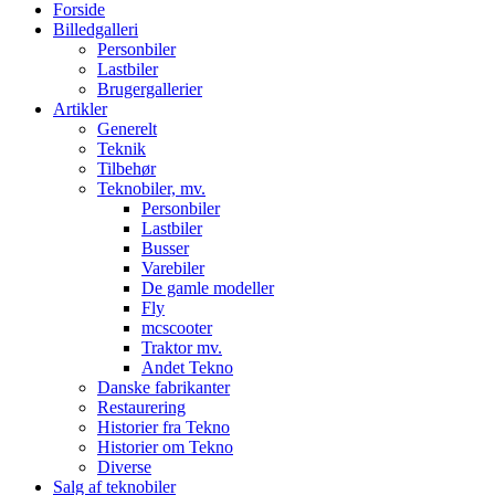
Forside
Billedgalleri
Personbiler
Lastbiler
Brugergallerier
Artikler
Generelt
Teknik
Tilbehør
Teknobiler, mv.
Personbiler
Lastbiler
Busser
Varebiler
De gamle modeller
Fly
mcscooter
Traktor mv.
Andet Tekno
Danske fabrikanter
Restaurering
Historier fra Tekno
Historier om Tekno
Diverse
Salg af teknobiler