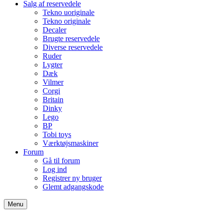
Salg af reservedele
Tekno uoriginale
Tekno originale
Decaler
Brugte reservedele
Diverse reservedele
Ruder
Lygter
Dæk
Vilmer
Corgi
Britain
Dinky
Lego
BP
Tobi toys
Værktøjsmaskiner
Forum
Gå til forum
Log ind
Registrer ny bruger
Glemt adgangskode
Menu