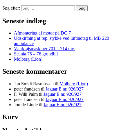
Søg efter:
Seneste indlæg
Afmontering af motor på DC 7
Udskiftning af rep. stykke ved luftindtag til MB 220
ambulance
Værktøjsmaskiner 701 – 714 mv.
Scania 75 – 76 grundbil
Molberg (Lion)
Seneste kommentarer
Jan Smidt Rasmussen
til
Molberg (Lion)
peter frandsen
til
Jaguar E nr. 926/927
F. Willi Palm
til
Jaguar E nr. 926/927
peter frandsen
til
Jaguar E nr. 926/927
Jon de Linde
til
Jaguar E nr. 926/927
Kurv