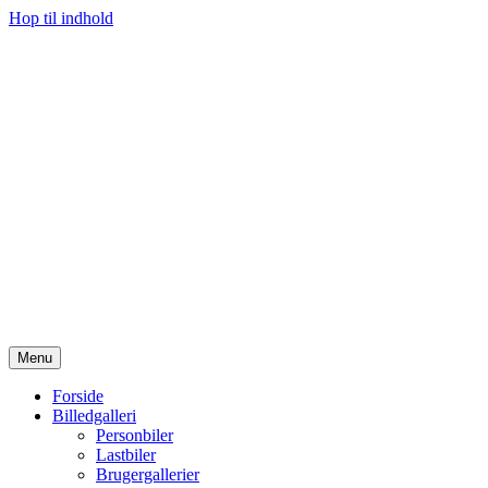
Hop til indhold
Menu
Forside
Billedgalleri
Personbiler
Lastbiler
Brugergallerier