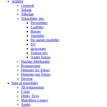
Artikler
Generelt
Teknik
Tilbehør
Teknobiler, mv.
Personbiler
Lastbiler
Busser
Varebiler
De gamle modeller
Fly
mcscooter
Traktor mv.
Andet Tekno
Danske fabrikanter
Restaurering
Historier fra Tekno
Historier om Tekno
Diverse
Salg af teknobiler
Til restaurering
Corgi
Dinky Toys
Matchbox Lesney
Andet