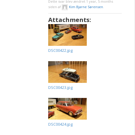
Dette svar blev ændret 1 year, 5 months
siden af
Kim Bjarne Sørensen
.
Attachments:
DSC00422.jpg
DSC00423.jpg
DSC00424.jpg