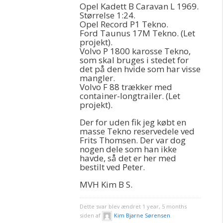
Opel Kadett B Caravan L 1969.
Størrelse 1:24.
Opel Record P1 Tekno.
Ford Taunus 17M Tekno. (Let
projekt).
Volvo P 1800 karosse Tekno,
som skal bruges i stedet for
det på den hvide som har visse
mangler.
Volvo F 88 trækker med
container-longtrailer. (Let
projekt).
Der for uden fik jeg købt en
masse Tekno reservedele ved
Frits Thomsen. Der var dog
nogen dele som han ikke
havde, så det er her med
bestilt ved Peter.
MVH Kim B S.
Dette svar blev ændret 1 year, 5 months
siden af
Kim Bjarne Sørensen
.