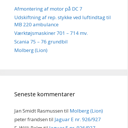
Afmontering af motor på DC 7
Udskiftning af rep. stykke ved luftindtag til
MB 220 ambulance
Værktøjsmaskiner 701 – 714 mv.
Scania 75 – 76 grundbil
Molberg (Lion)
Seneste kommentarer
Jan Smidt Rasmussen
til
Molberg (Lion)
peter frandsen
til
Jaguar E nr. 926/927
F. Willi Palm
til
Jaguar E nr. 926/927