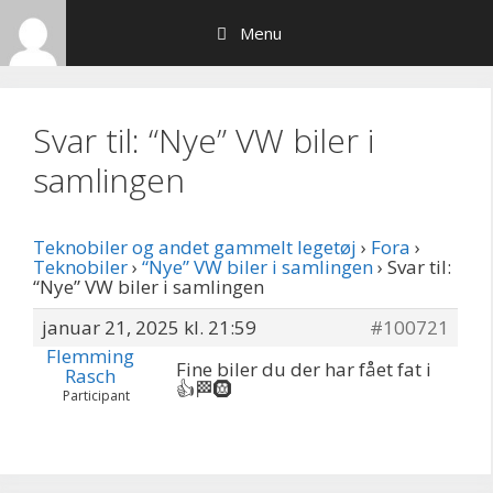
Hop
Menu
til
indhold
Svar til: “Nye” VW biler i
samlingen
Teknobiler og andet gammelt legetøj
›
Fora
›
Teknobiler
›
“Nye” VW biler i samlingen
›
Svar til:
“Nye” VW biler i samlingen
januar 21, 2025 kl. 21:59
#100721
Flemming
Fine biler du der har fået fat i
Rasch
👍🏁🛞
Participant