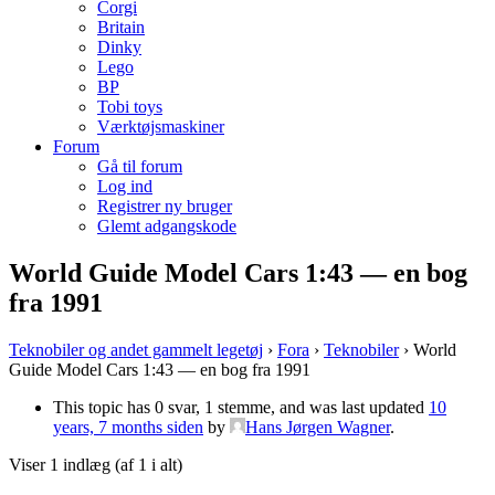
Corgi
Britain
Dinky
Lego
BP
Tobi toys
Værktøjsmaskiner
Forum
Gå til forum
Log ind
Registrer ny bruger
Glemt adgangskode
World Guide Model Cars 1:43 — en bog
fra 1991
Teknobiler og andet gammelt legetøj
›
Fora
›
Teknobiler
›
World
Guide Model Cars 1:43 — en bog fra 1991
This topic has 0 svar, 1 stemme, and was last updated
10
years, 7 months siden
by
Hans Jørgen Wagner
.
Viser 1 indlæg (af 1 i alt)