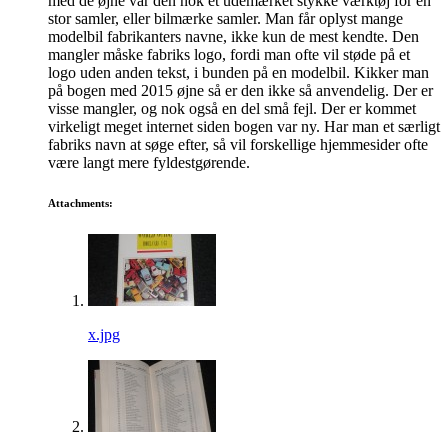
med de øjne var den nok et udemærket stykke værktøj for en
stor samler, eller bilmærke samler. Man får oplyst mange
modelbil fabrikanters navne, ikke kun de mest kendte. Den
mangler måske fabriks logo, fordi man ofte vil støde på et
logo uden anden tekst, i bunden på en modelbil. Kikker man
på bogen med 2015 øjne så er den ikke så anvendelig. Der er
visse mangler, og nok også en del små fejl. Der er kommet
virkeligt meget internet siden bogen var ny. Har man et særligt
fabriks navn at søge efter, så vil forskellige hjemmesider ofte
være langt mere fyldestgørende.
Attachments:
x.jpg