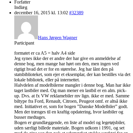
Forfatter
Indlæg
december 16, 2015 kl. 13:02
#32389
Hans Jørgen Wagner
Participant
formatet er ca A5 = halv A4 side
Jeg synes ikke der er andre der har give en anmeldelse af
denne bog, men mange har hørt om den, men ingen ved
rigtigt hvad det er for en størrelse. Jeg har lånt den på
statsbiblioteket, som ejer et eksemplar, der kan bestilles via det
lokale bibliotek, eller på internettet.
Halvdelen af modelbilerne mangler i denne bog. Man har ikke
taget lastbiler med. Og man mener en lastbil er en alm. pick-
up. Dvs. at fx VW reklamebiler mv lign. ikke er med. Samme
biltype fra Ford, Renault, Citroen, Peugeot omf. er altså ikke
med. Initiativet er, som for bogen ”Danske Modelbiler” godt.
Men der trænges til en kraftig opdatering, hvor lastbiler og
busser medtages.
Bogen er grundlæggende, en liste af model og legetøjsbiler,
uden særligt billede materiale. Bogen udkom i 1991, og set