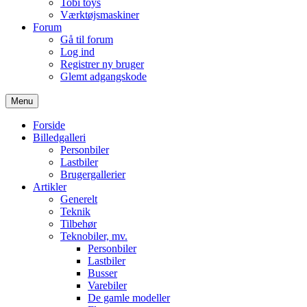
Tobi toys
Værktøjsmaskiner
Forum
Gå til forum
Log ind
Registrer ny bruger
Glemt adgangskode
Menu
Forside
Billedgalleri
Personbiler
Lastbiler
Brugergallerier
Artikler
Generelt
Teknik
Tilbehør
Teknobiler, mv.
Personbiler
Lastbiler
Busser
Varebiler
De gamle modeller