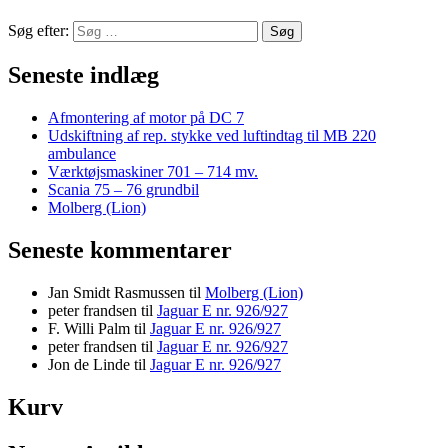
Søg efter:
Seneste indlæg
Afmontering af motor på DC 7
Udskiftning af rep. stykke ved luftindtag til MB 220
ambulance
Værktøjsmaskiner 701 – 714 mv.
Scania 75 – 76 grundbil
Molberg (Lion)
Seneste kommentarer
Jan Smidt Rasmussen
til
Molberg (Lion)
peter frandsen
til
Jaguar E nr. 926/927
F. Willi Palm
til
Jaguar E nr. 926/927
peter frandsen
til
Jaguar E nr. 926/927
Jon de Linde
til
Jaguar E nr. 926/927
Kurv