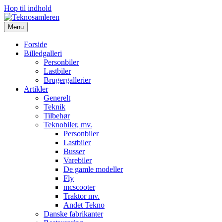
Hop til indhold
Menu
Forside
Billedgalleri
Personbiler
Lastbiler
Brugergallerier
Artikler
Generelt
Teknik
Tilbehør
Teknobiler, mv.
Personbiler
Lastbiler
Busser
Varebiler
De gamle modeller
Fly
mcscooter
Traktor mv.
Andet Tekno
Danske fabrikanter