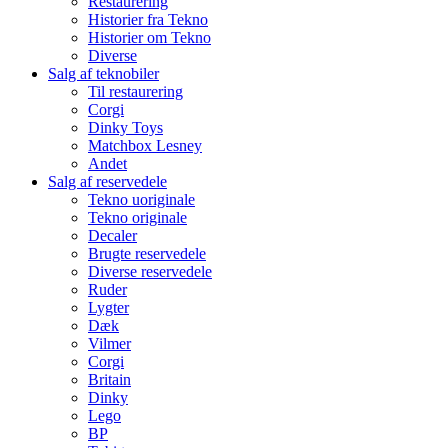
Restaurering
Historier fra Tekno
Historier om Tekno
Diverse
Salg af teknobiler
Til restaurering
Corgi
Dinky Toys
Matchbox Lesney
Andet
Salg af reservedele
Tekno uoriginale
Tekno originale
Decaler
Brugte reservedele
Diverse reservedele
Ruder
Lygter
Dæk
Vilmer
Corgi
Britain
Dinky
Lego
BP