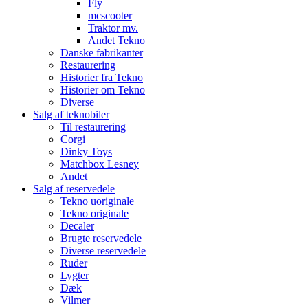
Fly
mcscooter
Traktor mv.
Andet Tekno
Danske fabrikanter
Restaurering
Historier fra Tekno
Historier om Tekno
Diverse
Salg af teknobiler
Til restaurering
Corgi
Dinky Toys
Matchbox Lesney
Andet
Salg af reservedele
Tekno uoriginale
Tekno originale
Decaler
Brugte reservedele
Diverse reservedele
Ruder
Lygter
Dæk
Vilmer