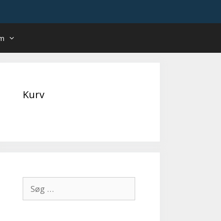
um
Kurv
Søg
efter: