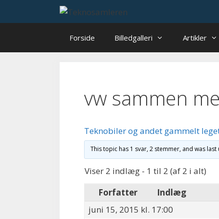
Hop
til
indhold
Forside
Billedgalleri
Artikler
vw sammen me
Teknobiler og andet gammelt lege
This topic has 1 svar, 2 stemmer, and was las
Viser 2 indlæg - 1 til 2 (af 2 i alt)
Forfatter
Indlæg
juni 15, 2015 kl. 17:00