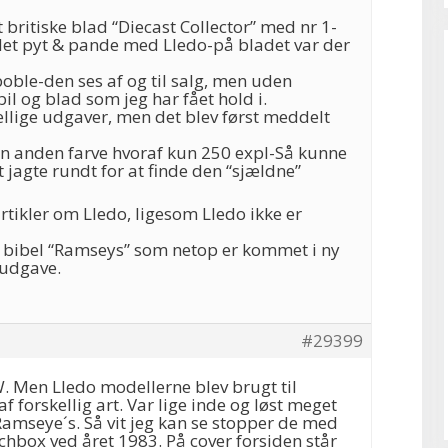
britiske blad “Diecast Collector” med nr 1-
et pyt & pande med Lledo-på bladet var der
boble-den ses af og til salg, men uden
il og blad som jeg har fået hold i.
ellige udgaver, men det blev først meddelt
 en anden farve hvoraf kun 250 expl-Så kunne
 jagte rundt for at finde den “sjældne”
rtikler om Lledo, ligesom Lledo ikke er
l bibel “Ramseys” som netop er kommet i ny
udgave.
#29399
. Men Lledo modellerne blev brugt til
 forskellig art. Var lige inde og løst meget
Ramseye´s. Så vit jeg kan se stopper de med
chbox ved året 1983. På cover forsiden står