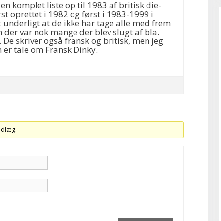
en komplet liste op til 1983 af britisk die-
rst oprettet i 1982 og først i 1983-1999 i
dt underligt at de ikke har tage alle med frem
n der var nok mange der blev slugt af bla.
. De skriver også fransk og britisk, men jeg
 er tale om Fransk Dinky.
indlæg.