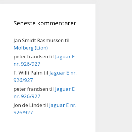
Seneste kommentarer
Jan Smidt Rasmussen
til
Molberg (Lion)
peter frandsen
til
Jaguar E
nr. 926/927
F. Willi Palm
til
Jaguar E nr.
926/927
peter frandsen
til
Jaguar E
nr. 926/927
Jon de Linde
til
Jaguar E nr.
926/927