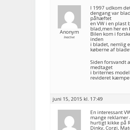
I 1997 udkom det 
dengang var blad
påhæftet
en VW i en plast 
blad,men her en b
Anonym
Bilen kom i forsk
Inactive
inden
i bladet, nemlig
køberne af bladet
Siden forsvandt a
medtaget
i briternes mode
revideret kæmpe
juni 15, 2015 kl. 17:49
En interessant VW
mange reklamer af
hurtigt kikke på 
Dinky, Corgi, Mat