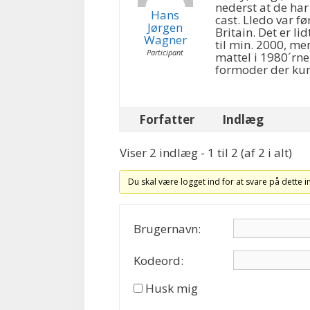
nederst at de har 
Hans
cast. Lledo var fø
Jørgen
Britain. Det er li
Wagner
til min. 2000, me
Participant
mattel i 1980´rne
formoder der kun
Forfatter
Indlæg
Viser 2 indlæg - 1 til 2 (af 2 i alt)
Du skal være logget ind for at svare på dette 
Brugernavn:
Kodeord:
Husk mig