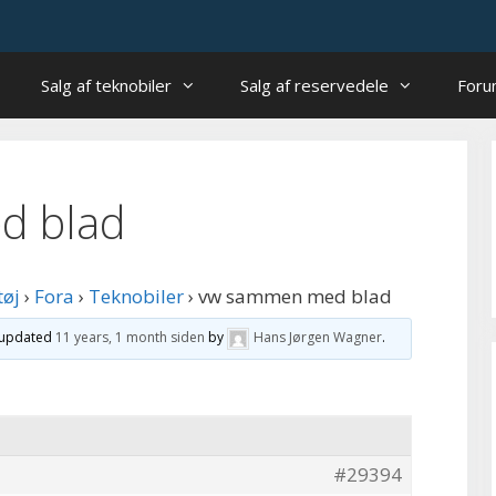
Salg af teknobiler
Salg af reservedele
For
d blad
tøj
›
Fora
›
Teknobiler
›
vw sammen med blad
t updated
11 years, 1 month siden
by
Hans Jørgen Wagner
.
#29394