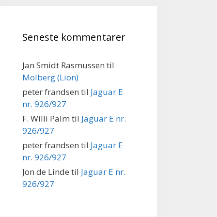
Seneste kommentarer
Jan Smidt Rasmussen
til
Molberg (Lion)
peter frandsen
til
Jaguar E
nr. 926/927
F. Willi Palm
til
Jaguar E nr.
926/927
peter frandsen
til
Jaguar E
nr. 926/927
Jon de Linde
til
Jaguar E nr.
926/927