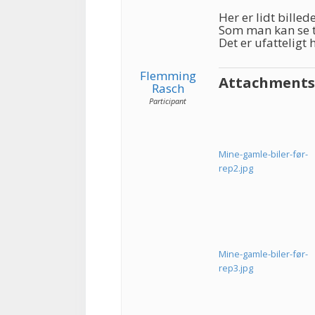
Her er lidt bille
Som man kan se tr
Det er ufatteligt
Flemming
Attachments
Rasch
Participant
Mine-gamle-biler-før-
rep2.jpg
Mine-gamle-biler-før-
rep3.jpg