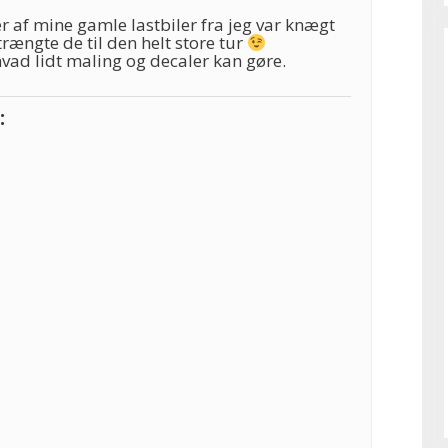
der af mine gamle lastbiler fra jeg var knægt
ængte de til den helt store tur
 hvad lidt maling og decaler kan gøre.
: