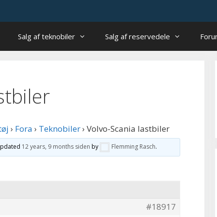
Salg af teknobiler
Salg af reservedele
For
tbiler
tøj
›
Fora
›
Teknobiler
›
Volvo-Scania lastbiler
 updated
12 years, 9 months siden
by
Flemming Rasch
.
#18917