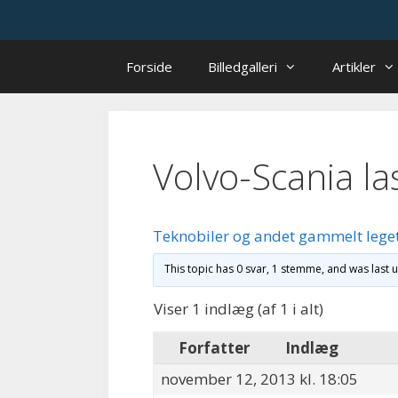
Hop
til
indhold
Forside
Billedgalleri
Artikler
Volvo-Scania las
Teknobiler og andet gammelt lege
This topic has 0 svar, 1 stemme, and was last
Viser 1 indlæg (af 1 i alt)
Forfatter
Indlæg
november 12, 2013 kl. 18:05