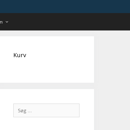
um
Kurv
Søg
efter: