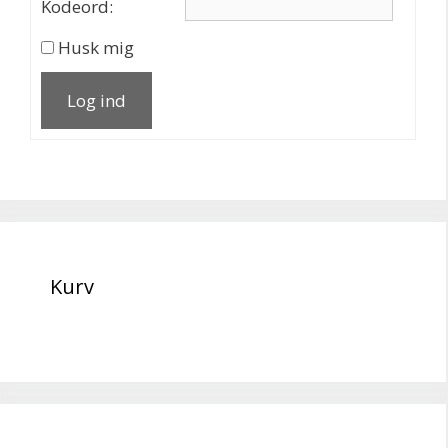
Kodeord:
Husk mig
Log ind
Kurv