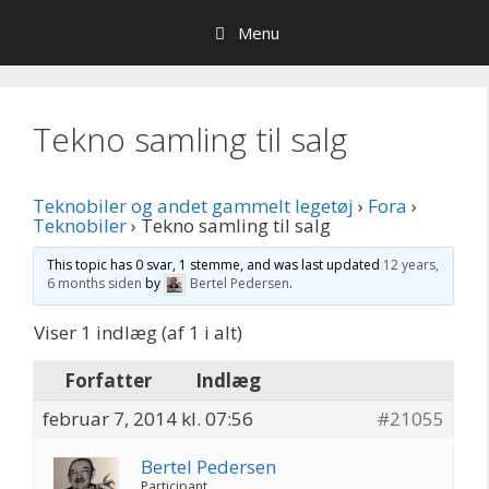
Hop
Menu
til
indhold
Tekno samling til salg
Teknobiler og andet gammelt legetøj
›
Fora
›
Teknobiler
›
Tekno samling til salg
This topic has 0 svar, 1 stemme, and was last updated
12 years,
6 months siden
by
Bertel Pedersen
.
Viser 1 indlæg (af 1 i alt)
Forfatter
Indlæg
februar 7, 2014 kl. 07:56
#21055
Bertel Pedersen
Participant