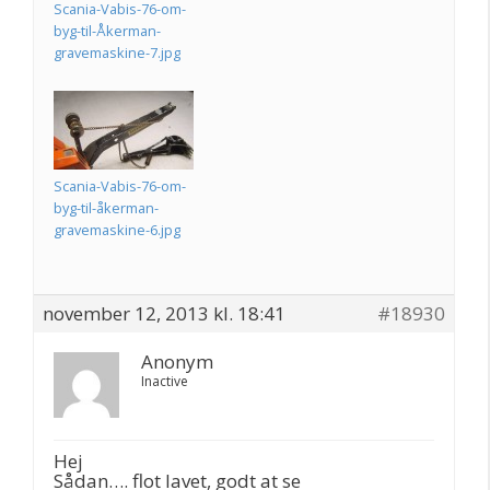
Scania-Vabis-76-om-
byg-til-Åkerman-
gravemaskine-7.jpg
Scania-Vabis-76-om-
byg-til-åkerman-
gravemaskine-6.jpg
november 12, 2013 kl. 18:41
#18930
Anonym
Inactive
Hej
Sådan…. flot lavet, godt at se