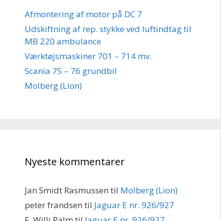
Afmontering af motor på DC 7
Udskiftning af rep. stykke ved luftindtag til
MB 220 ambulance
Værktøjsmaskiner 701 – 714 mv.
Scania 75 – 76 grundbil
Molberg (Lion)
Nyeste kommentarer
Jan Smidt Rasmussen
til
Molberg (Lion)
peter frandsen
til
Jaguar E nr. 926/927
F. Willi Palm
til
Jaguar E nr. 926/927