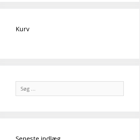
Kurv
Søg
efter:
Seneste indlæg