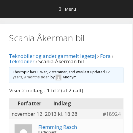
Hop
Menu
til
indhold
Scania Åkerman bil
Teknobiler og andet gammelt legetøj
›
Fora
›
Teknobiler
›
Scania Åkerman bil
This topic has 1 svar, 2 stemmer, and was last updated
12
years, 9 months siden
by
Anonym
.
Viser 2 indlæg - 1 til 2 (af 2 i alt)
Forfatter
Indlæg
november 12, 2013 kl. 18:28
#18924
Flemming Rasch
Participant