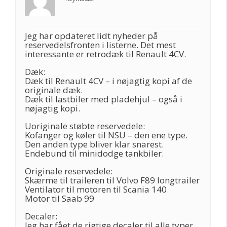
Jeg har opdateret lidt nyheder på
reservedelsfronten i listerne. Det mest
interessante er retrodæk til Renault 4CV.
Dæk:
Dæk til Renault 4CV – i nøjagtig kopi af de
originale dæk.
Dæk til lastbiler med pladehjul – også i
nøjagtig kopi.
Uoriginale støbte reservedele:
Kofanger og køler til NSU – den ene type.
Den anden type bliver klar snarest.
Endebund til minidodge tankbiler.
Originale reservedele:
Skærme til traileren til Volvo F89 longtrailer
Ventilator til motoren til Scania 140
Motor til Saab 99
Decaler:
Jeg har fået de rigtige decaler til alle typer