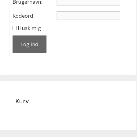
Brugernavn:
Kodeord:
Husk mig
Log ind
Kurv