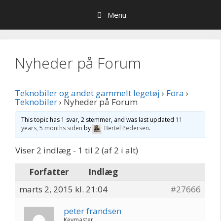
Hop
Menu
til
indhold
Nyheder på Forum
Teknobiler og andet gammelt legetøj
›
Fora
›
Teknobiler
›
Nyheder på Forum
This topic has 1 svar, 2 stemmer, and was last updated
11
years, 5 months siden
by
Bertel Pedersen
.
Viser 2 indlæg - 1 til 2 (af 2 i alt)
Forfatter
Indlæg
marts 2, 2015 kl. 21:04
#27666
peter frandsen
Keymaster