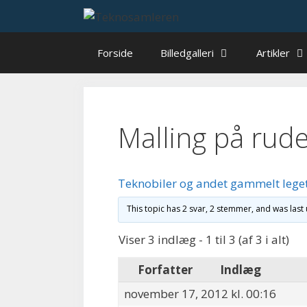
Hop
til
indhold
Forside
Billedgalleri
Artikler
Malling på rud
Teknobiler og andet gammelt lege
This topic has 2 svar, 2 stemmer, and was las
Viser 3 indlæg - 1 til 3 (af 3 i alt)
Forfatter
Indlæg
november 17, 2012 kl. 00:16