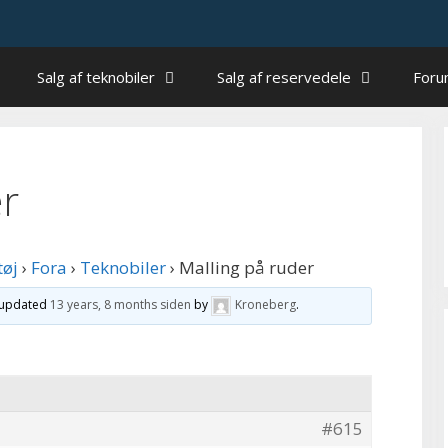
Salg af teknobiler
Salg af reservedele
For
er
tøj
›
Fora
›
Teknobiler
›
Malling på ruder
t updated
13 years, 8 months siden
by
Kroneberg
.
#615