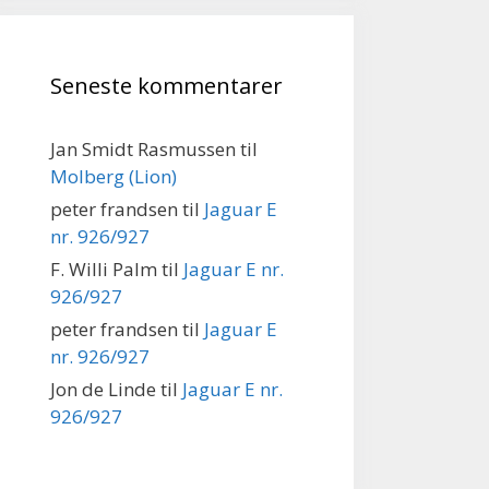
Seneste kommentarer
Jan Smidt Rasmussen
til
Molberg (Lion)
peter frandsen
til
Jaguar E
nr. 926/927
F. Willi Palm
til
Jaguar E nr.
926/927
peter frandsen
til
Jaguar E
nr. 926/927
Jon de Linde
til
Jaguar E nr.
926/927