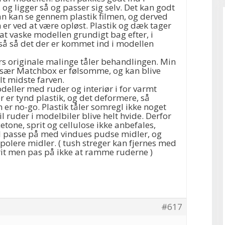
 og ligger så og passer sig selv. Det kan godt
an kan se gennem plastik filmen, og derved
er ved at være opløst. Plastik og dæk tager
at vaske modellen grundigt bag efter, i
så så det der er kommet ind i modellen
rs originale malinge tåler behandlingen. Min
 især Matchbox er følsomme, og kan blive
elt midste farven.
deller med ruder og interiør i for varmt
ør er tynd plastik, og det deformere, så
er no-go. Plastik tåler somregl ikke noget
vil ruder i modelbiler blive helt hvide. Derfor
etone, sprit og cellulose ikke anbefales,
 passe på med vindues pudse midler, og
polere midler. ( tush streger kan fjernes med
rit men pas på ikke at ramme ruderne )
#617