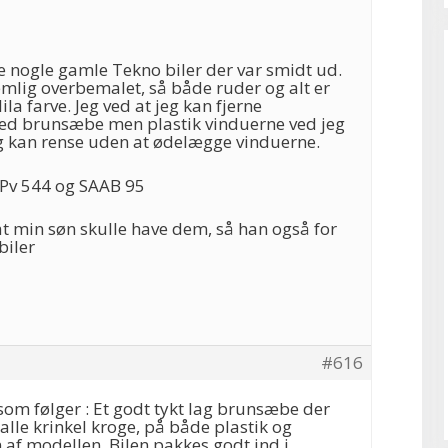
se nogle gamle Tekno biler der var smidt ud.
mlig overbemalet, så både ruder og alt er
 lila farve. Jeg ved at jeg kan fjerne
ed brunsæbe men plastik vinduerne ved jeg
eg kan rense uden at ødelægge vinduerne.
 Pv 544 og SAAB 95
t min søn skulle have dem, så han også for
biler
#616
som følger : Et godt tykt lag brunsæbe der
 alle krinkel kroge, på både plastik og
af modellen. Bilen pakkes godt ind i