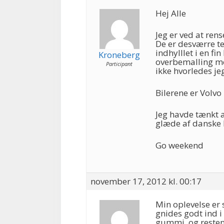
Hej Alle
Jeg er ved at ren
De er desværre te
indhylllet i en fin
Kroneberg
overbemalling m
Participant
ikke hvorledes j
Bilerene er Volvo
Jeg havde tænkt a
glæde af danske 
Go weekend
november 17, 2012 kl. 00:17
Min oplevelse er 
gnides godt ind i
gummi, og resten 