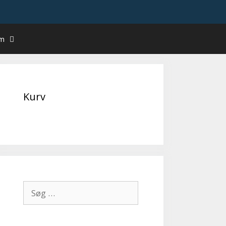
um
Kurv
Søg
efter: