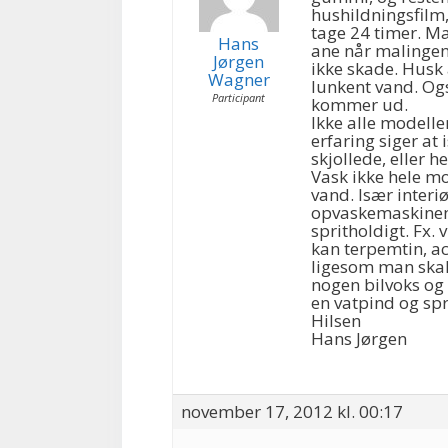
hushildningsfilm,
tage 24 timer. M
Hans
ane når malingen 
Jørgen
ikke skade. Husk 
Wagner
lunkent vand. Og
Participant
kommer ud.
Ikke alle modelle
erfaring siger at
skjollede, eller h
Vask ikke hele mo
vand. Især interi
opvaskemaskinen 
spritholdigt. Fx. 
kan terpemtin, ac
ligesom man skal
nogen bilvoks og 
en vatpind og sp
Hilsen
Hans Jørgen
november 17, 2012 kl. 00:17