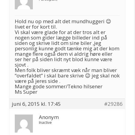
Hold nu op med alt det mundhuggeri 😉
livet er for kort til.
Vi skal være glade for at der tros alt er
nogen som gider lægge billeder ind på
siden og skrive lidt om sine biler ,jeg
personlig kunne godt tænke mig at der kom
mange flere også dem vi aldrig høre eller
ser her på siden lidt nyt blod kunne være
sjovt .
Men folk bliver skræmt væk når man bliver
“overfaldet” i skal bare skrive 😉 jeg skal nok
være på jeres side .
Mange gode sommer/Tekno hilsener
Ms Super
juni 6, 2015 kl. 17:45
#29286
Anonym
Inactive