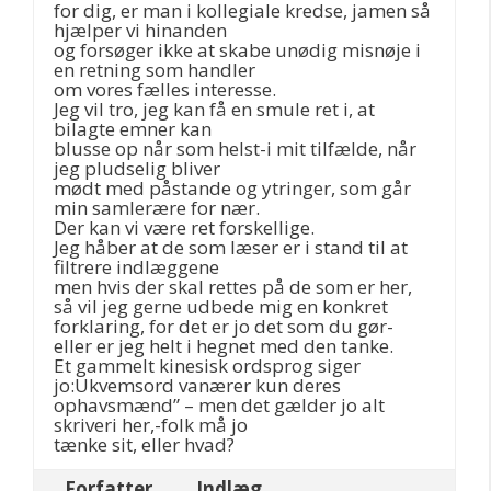
for dig, er man i kollegiale kredse, jamen så
hjælper vi hinanden
og forsøger ikke at skabe unødig misnøje i
en retning som handler
om vores fælles interesse.
Jeg vil tro, jeg kan få en smule ret i, at
bilagte emner kan
blusse op når som helst-i mit tilfælde, når
jeg pludselig bliver
mødt med påstande og ytringer, som går
min samlerære for nær.
Der kan vi være ret forskellige.
Jeg håber at de som læser er i stand til at
filtrere indlæggene
men hvis der skal rettes på de som er her,
så vil jeg gerne udbede mig en konkret
forklaring, for det er jo det som du gør-
eller er jeg helt i hegnet med den tanke.
Et gammelt kinesisk ordsprog siger
jo:Ukvemsord vanærer kun deres
ophavsmænd” – men det gælder jo alt
skriveri her,-folk må jo
tænke sit, eller hvad?
Forfatter
Indlæg