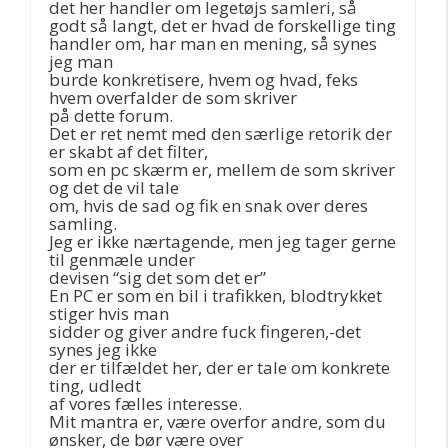
det her handler om legetøjs samleri, så
godt så langt, det er hvad de forskellige ting
handler om, har man en mening, så synes
jeg man
burde konkretisere, hvem og hvad, feks
hvem overfalder de som skriver
på dette forum.
Det er ret nemt med den særlige retorik der
er skabt af det filter,
som en pc skærm er, mellem de som skriver
og det de vil tale
om, hvis de sad og fik en snak over deres
samling.
Jeg er ikke nærtagende, men jeg tager gerne
til genmæle under
devisen “sig det som det er”
En PC er som en bil i trafikken, blodtrykket
stiger hvis man
sidder og giver andre fuck fingeren,-det
synes jeg ikke
der er tilfældet her, der er tale om konkrete
ting, udledt
af vores fælles interesse.
Mit mantra er, være overfor andre, som du
ønsker, de bør være over