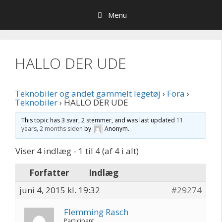
Hop
Menu
til
indhold
HALLO DER UDE
Teknobiler og andet gammelt legetøj
›
Fora
›
Teknobiler
›
HALLO DER UDE
This topic has 3 svar, 2 stemmer, and was last updated
11
years, 2 months siden
by
Anonym
.
Viser 4 indlæg - 1 til 4 (af 4 i alt)
Forfatter
Indlæg
juni 4, 2015 kl. 19:32
#29274
Flemming Rasch
Participant