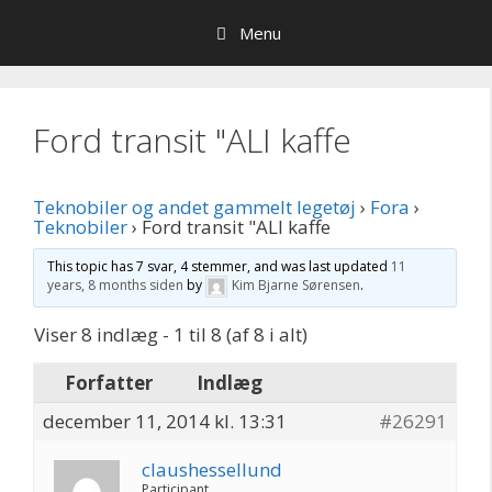
Hop
Menu
til
indhold
Ford transit "ALI kaffe
Teknobiler og andet gammelt legetøj
›
Fora
›
Teknobiler
›
Ford transit "ALI kaffe
This topic has 7 svar, 4 stemmer, and was last updated
11
years, 8 months siden
by
Kim Bjarne Sørensen
.
Viser 8 indlæg - 1 til 8 (af 8 i alt)
Forfatter
Indlæg
december 11, 2014 kl. 13:31
#26291
claushessellund
Participant