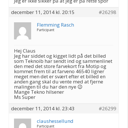
Jeg er ikke sikker på at jeg er på rette spor
december 11, 2014 kl. 20:15
#26298
Flemming Rasch
Participant
Hej Claus
Jeg har siddet og kigget lidt på det billed
som Teknoib har sendt ind og sammenlinet
den med det store farvekort fra Motip og
kommet frem til at farveno 46540 ligner
meget men det er svært efter et billed en
anden gang skal du vente med at fjerne
malingen til du har den nye 😉
Mange Tekno hilsener
Ms Super
december 11, 2014 kl. 23:43
#26299
claushessellund
Participant