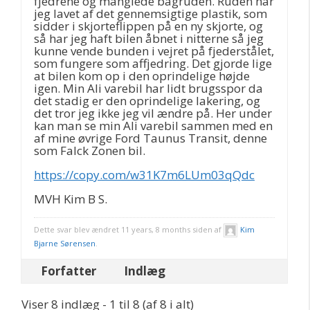
fjedrene og manglede bagruden. Ruden har
jeg lavet af det gennemsigtige plastik, som
sidder i skjorteflippen på en ny skjorte, og
så har jeg haft bilen åbnet i nitterne så jeg
kunne vende bunden i vejret på fjederstålet,
som fungere som affjedring. Det gjorde lige
at bilen kom op i den oprindelige højde
igen. Min Ali varebil har lidt brugsspor da
det stadig er den oprindelige lakering, og
det tror jeg ikke jeg vil ændre på. Her under
kan man se min Ali varebil sammen med en
af mine øvrige Ford Taunus Transit, denne
som Falck Zonen bil.
https://copy.com/w31K7m6LUm03qQdc
MVH Kim B S.
Dette svar blev ændret 11 years, 8 months siden af
Kim
Bjarne Sørensen
.
Forfatter
Indlæg
Viser 8 indlæg - 1 til 8 (af 8 i alt)