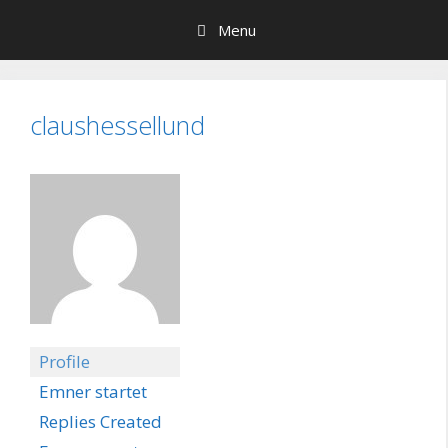
Hop
Menu
til
indhold
claushessellund
Profile
Emner startet
Replies Created