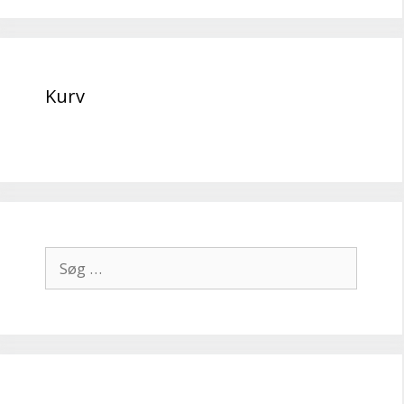
Kurv
Søg
efter: