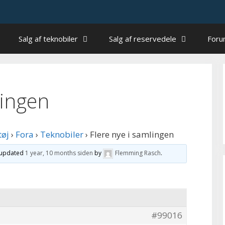
Salg af teknobiler
Salg af reservedele
For
lingen
tøj
›
Fora
›
Teknobiler
›
Flere nye i samlingen
t updated
1 year, 10 months siden
by
Flemming Rasch
.
#99016