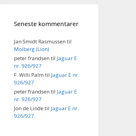
Seneste kommentarer
Jan Smidt Rasmussen
til
Molberg (Lion)
peter frandsen
til
Jaguar E
nr. 926/927
F. Willi Palm
til
Jaguar E nr.
926/927
peter frandsen
til
Jaguar E
nr. 926/927
Jon de Linde
til
Jaguar E nr.
926/927