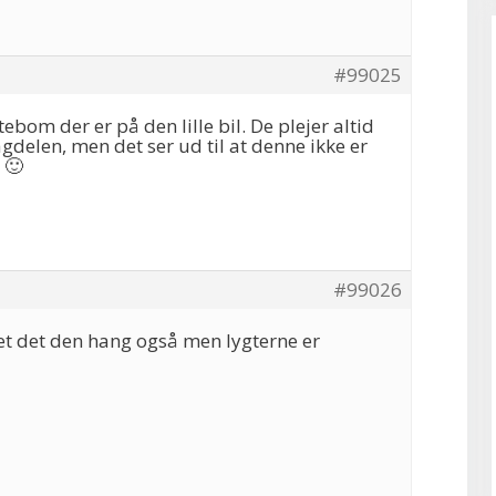
#99025
bom der er på den lille bil. De plejer altid
delen, men det ser ud til at denne ikke er
 🙂
#99026
et det den hang også men lygterne er