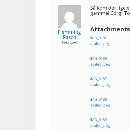
Så kom der lige e
gammel Corgi Toy
Attachments
Flemming
Rasch
IMG_0185-
Participant
scaled.jpeg
IMG_0186-
scaled.jpeg
IMG_0187-
scaled.jpeg
IMG_0188-
scaled.jpeg
IMG_0189-
scaled.jpeg