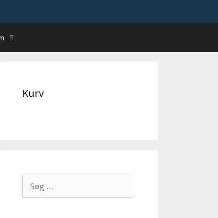
um
Kurv
Søg
efter: