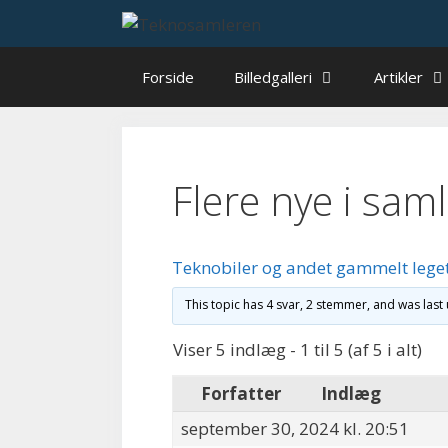
Hop
til
indhold
Forside
Billedgalleri
Artikler
Flere nye i sam
Teknobiler og andet gammelt lege
This topic has 4 svar, 2 stemmer, and was las
Viser 5 indlæg - 1 til 5 (af 5 i alt)
Forfatter
Indlæg
september 30, 2024 kl. 20:51