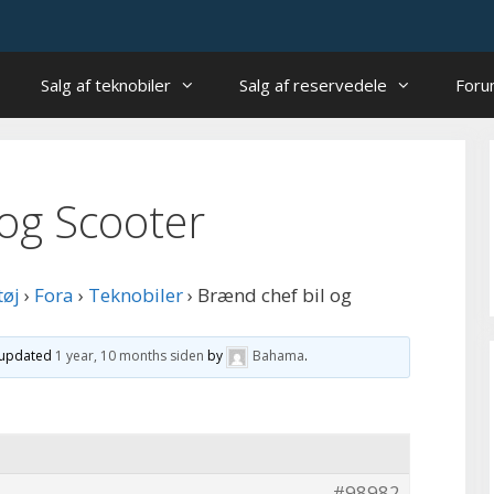
Salg af teknobiler
Salg af reservedele
For
 og Scooter
tøj
›
Fora
›
Teknobiler
›
Brænd chef bil og
t updated
1 year, 10 months siden
by
Bahama
.
#98982