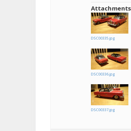
Attachments
DSC00335.jpg
DSC00336.jpg
DSC00337.jpg