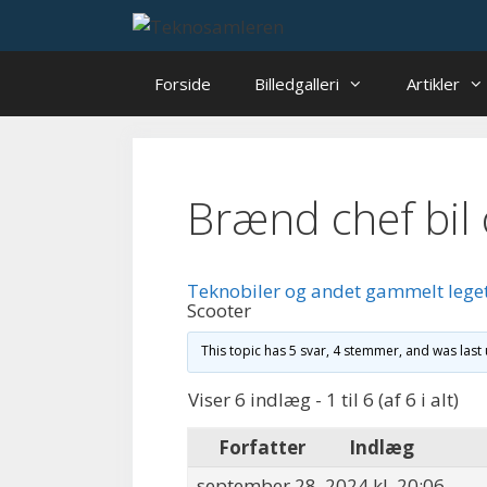
Hop
til
indhold
Forside
Billedgalleri
Artikler
Brænd chef bil
Teknobiler og andet gammelt lege
Scooter
This topic has 5 svar, 4 stemmer, and was las
Viser 6 indlæg - 1 til 6 (af 6 i alt)
Forfatter
Indlæg
september 28, 2024 kl. 20:06