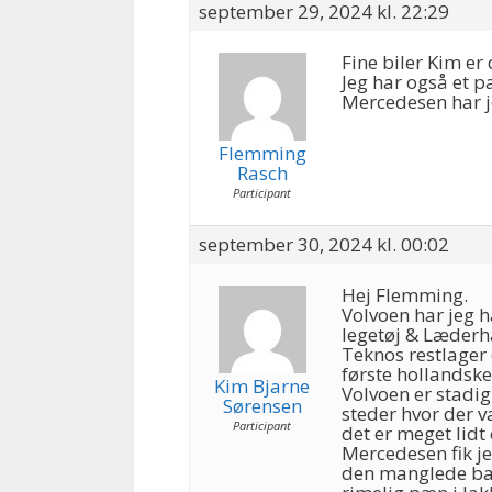
september 29, 2024 kl. 22:29
Fine biler Kim er
Jeg har også et p
Mercedesen har j
Flemming
Rasch
Participant
september 30, 2024 kl. 00:02
Hej Flemming.
Volvoen har jeg h
legetøj & Læderh
Teknos restlager 
første hollandsk
Kim Bjarne
Volvoen er stadig
Sørensen
steder hvor der 
Participant
det er meget lidt 
Mercedesen fik je
den manglede bag