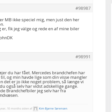
#98987
 er MB ikke speciel mig, men just den her
n.
er, fik jeg välge og rede en af mine biler
JohnDK
#98991
tøjer du har fået. Mercedes brandchefen har
 til, og min havde lige som din visse mangler
en det er jo ikke noget problem, så længe vi
 du også selv har vidst adskellige gange.
 de Brandchefbiler jeg selv har fra
andvæsen.
 year, 10 months siden af
Kim Bjarne Sørensen
.