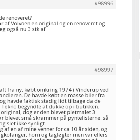
#98996
 de renoveret?
ar af Volvoen en original og en renoveret og
eg også nu 3 stk af
#98997
aft fra ny, købt omkring 1974 i Vinderup ved
andleren. De havde købt en masse biler fra
og havde faktisk stadig lidt tilbage da de
e Tekno begyndte at dukke op i butikken.
 original, dog er den blevet pletmalet 3
var blevet små skrammer på pyntelisterne. så
og slet ikke synligt.
g af en af mine venner for ca 10 år siden, og
kofanger, horn og tagløgter men var ellers