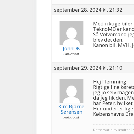
september 28, 2024 kl. 21:32
Med riktige biler
TeknoMB er kano
Så Volvomand jeg 
blev det den.
Kanon bil. MVH. 
JohnDK
Participant
september 29, 2024 kl. 21:10
Hej Flemming.
Rigtige fine køre
jeg jo selv magen
da jeg fik den. M
har Peter, hvilket
Kim Bjarne
Her under er lige
Sørensen
Købenshavns Br
Participant
Dette svar blev ændret 1