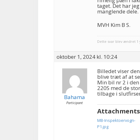
rimelig pæn i l
taget. Det har je
manglende dele.
MVH Kim B S.
Dette svar blev ændret 1
oktober 1, 2024 kl. 10:24
Billedet viser de
blive træt af at se
Min bil nr 2 i de
220S med de store
tilbage i slutfirs
Bahama
Participant
Attachments
MB-Inspektoervogn-
P1.jpg