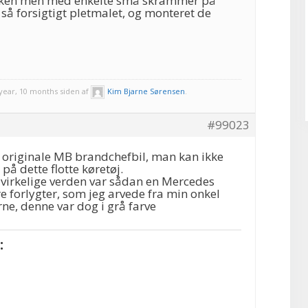
akken men med enkelte små skrammer på
g så forsigtigt pletmalet, og monteret de
 year, 10 months siden af
Kim Bjarne Sørensen
.
#99023
n originale MB brandchefbil, man kan ikke
 på dette flotte køretøj.
n virkelige verden var sådan en Mercedes
 forlygter, som jeg arvede fra min onkel
erne, denne var dog i grå farve
: