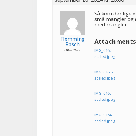
Så kom der lige 
små mangler og e
med mangler
Flemming
Attachments
Rasch
Participant
IMG_0162-
scaled.jpeg
IMG_0163-
scaled.jpeg
IMG_0165-
scaled.jpeg
IMG_0164-
scaled.jpeg