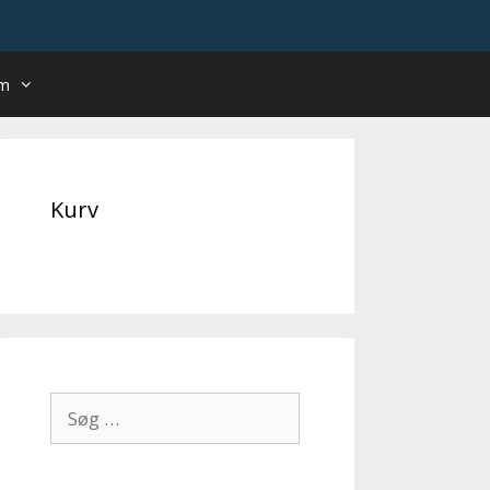
um
Kurv
Søg
efter: