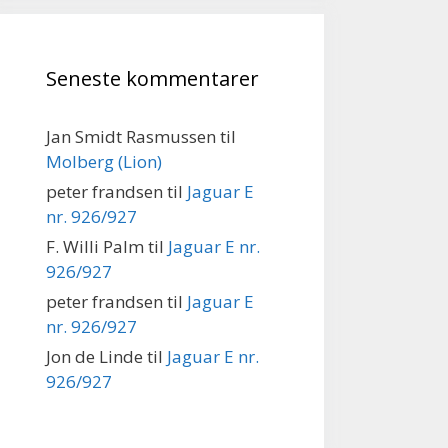
Seneste kommentarer
Jan Smidt Rasmussen
til
Molberg (Lion)
peter frandsen
til
Jaguar E
nr. 926/927
F. Willi Palm
til
Jaguar E nr.
926/927
peter frandsen
til
Jaguar E
nr. 926/927
Jon de Linde
til
Jaguar E nr.
926/927