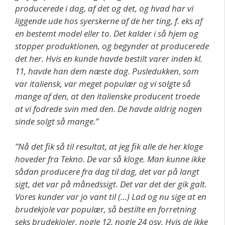
producerede i dag, af det og det, og hvad har vi
liggende ude hos syerskerne af de her ting, f. eks af
en bestemt model eller to. Det kalder i så hjem og
stopper produktionen, og begynder at producerede
det her. Hvis en kunde havde bestilt varer inden kl.
11, havde han dem næste dag. Pusledukken, som
var italiensk, var meget populær og vi solgte så
mange af den, at den italienske producent troede
at vi fodrede svin med den. De havde aldrig nogen
sinde solgt så mange.”
”Nå det fik så til resultat, at jeg fik alle de her kloge
hoveder fra Tekno. De var så kloge. Man kunne ikke
sådan producere fra dag til dag, det var på langt
sigt, det var på månedssigt. Det var det der gik galt.
Vores kunder var jo vant til (…) Lad og nu sige at en
brudekjole var populær, så bestilte en forretning
seks brudekjoler, nogle 12, nogle 24 osv. Hvis de ikke