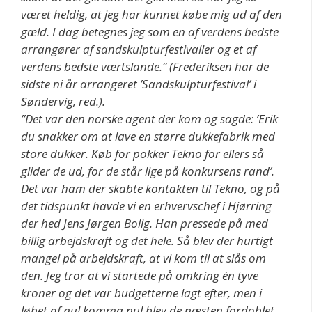
været heldig, at jeg har kunnet købe mig ud af den
gæld. I dag betegnes jeg som en af verdens bedste
arrangører af sandskulpturfestivaller og et af
verdens bedste værtslande.” (Frederiksen har de
sidste ni år arrangeret ’Sandskulpturfestival’ i
Søndervig, red.).
”Det var den norske agent der kom og sagde: ’Erik
du snakker om at lave en større dukkefabrik med
store dukker. Køb for pokker Tekno for ellers så
glider de ud, for de står lige på konkursens rand’.
Det var ham der skabte kontakten til Tekno, og på
det tidspunkt havde vi en erhvervschef i Hjørring
der hed Jens Jørgen Bolig. Han pressede på med
billig arbejdskraft og det hele. Så blev der hurtigt
mangel på arbejdskraft, at vi kom til at slås om
den. Jeg tror at vi startede på omkring én tyve
kroner og det var budgetterne lagt efter, men i
løbet af nul komma nul blev de næsten fordoblet.