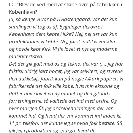
LC: ”Blev de ved med at støbe ovre på fabrikken i
København?
Ja, så længe vi var på Hvidstengaard, var det kun
samlingen vi tog os af. Bygninger derovre i
København dem købte i ikke’? Nej, nej det var kun
produktionen vi købte. Nej, først indtil vi var klar,
og havde købt Kirk. Vi fik lavet et nyt og moderne
malerværksted.
Det der gik galt med os og Tekno, det var (…) jeg har
faktisk aldrig lært noget, jeg var selvlært, og styrede
den dukketøjs fabrik kun på nogle A4 ark papirer. Vi
fabrikerede det folk ville købe, hvis min ekskone og
datter have lavet en ny model, og den gik ind i
forretningerne, så væltede det ind med ordre. Og
hver morgen fik jeg ordrebeholdningen der var
kommet ind. Og hvad der var kommet ind inden kl.
11 pr. telefon, der kunne jeg se hvad folk bestilte. Så
gik jeg i produktion og spurgte hvad de