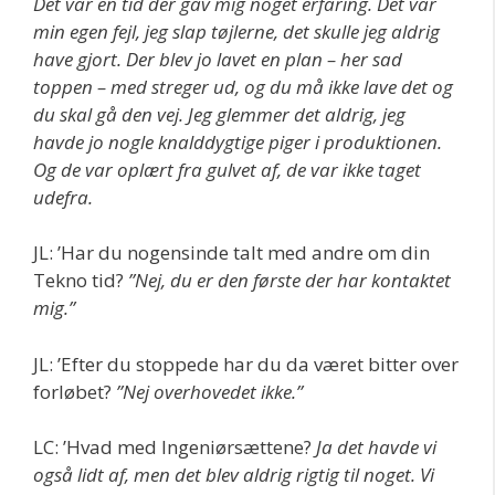
Det var en tid der gav mig noget erfaring. Det var
min egen fejl, jeg slap tøjlerne, det skulle jeg aldrig
have gjort. Der blev jo lavet en plan – her sad
toppen – med streger ud, og du må ikke lave det og
du skal gå den vej. Jeg glemmer det aldrig, jeg
havde jo nogle knalddygtige piger i produktionen.
Og de var oplært fra gulvet af, de var ikke taget
udefra.
JL: ’Har du nogensinde talt med andre om din
Tekno tid?
”Nej, du er den første der har kontaktet
mig.”
JL: ’Efter du stoppede har du da været bitter over
forløbet?
”Nej overhovedet ikke.”
LC: ’Hvad med Ingeniørsættene?
Ja det havde vi
også lidt af, men det blev aldrig rigtig til noget. Vi