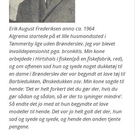
Erik August Frederiksen anno ca. 1964
Algrema startede på et lille husmandssted i
Tømmerby lige uden Brønderslev. Jeg var blevet
invalidepensionist pga. bronkitis. Min kone
arbejdede i Hirtshals i fisken(på en fiskefabrik, red),
og om aftenen sad hun og syede noget dukketøj til
en dame i Brønderslev der var begyndt at lave tøj til
Barbiedukken, Ønskedukken osv. Min kone sagde til
hende: ’Det er helt forkert det du gør der, hvis du
gør sådan og sådan, så er der to syninger mindre’.
Så endte det jo med at hun begyndte at lave
modeller til hende. Det var jo helt galt det der, hun
sad og syede og syede, og hende den anden tjente
pengene.