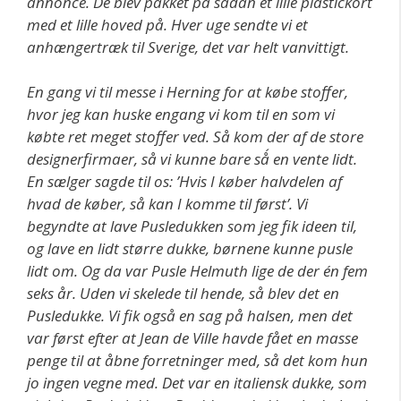
annonce. De blev pakket på sådan et lille plastickort
med et lille hoved på. Hver uge sendte vi et
anhængertræk til Sverige, det var helt vanvittigt.
En gang vi til messe i Herning for at købe stoffer,
hvor jeg kan huske engang vi kom til en som vi
købte ret meget stoffer ved. Så kom der af de store
designerfirmaer, så vi kunne bare så´ en vente lidt.
En sælger sagde til os: ’Hvis I køber halvdelen af
hvad de køber, så kan I komme til først’. Vi
begyndte at lave Pusledukken som jeg fik ideen til,
og lave en lidt større dukke, børnene kunne pusle
lidt om. Og da var Pusle Helmuth lige de der én fem
seks år. Uden vi skelede til hende, så blev det en
Pusledukke. Vi fik også en sag på halsen, men det
var først efter at Jean de Ville havde fået en masse
penge til at åbne forretninger med, så det kom hun
jo ingen vegne med. Det var en italiensk dukke, som