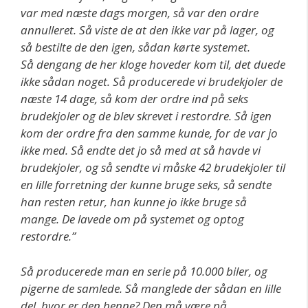
var med næste dags morgen, så var den ordre
annulleret. Så viste de at den ikke var på lager, og
så bestilte de den igen, sådan kørte systemet.
Så dengang de her kloge hoveder kom til, det duede
ikke sådan noget. Så producerede vi brudekjoler de
næste 14 dage, så kom der ordre ind på seks
brudekjoler og de blev skrevet i restordre. Så igen
kom der ordre fra den samme kunde, for de var jo
ikke med. Så endte det jo så med at så havde vi
brudekjoler, og så sendte vi måske 42 brudekjoler til
en lille forretning der kunne bruge seks, så sendte
han resten retur, han kunne jo ikke bruge så
mange. De lavede om på systemet og optog
restordre.”
Så producerede man en serie på 10.000 biler, og
pigerne de samlede. Så manglede der sådan en lille
del, hvor er den henne? Den må være på