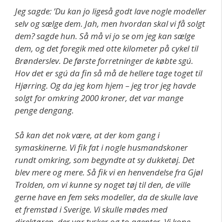
Jeg sagde: ’Du kan jo ligeså godt lave nogle modeller
selv og sælge dem. Jah, men hvordan skal vi få solgt
dem? sagde hun. Så må vi jo se om jeg kan sælge
dem, og det foregik med otte kilometer på cykel til
Brønderslev. De første forretninger de købte sgú.
Hov det er sgú da fin så må de hellere tage toget til
Hjørring. Og da jeg kom hjem – jeg tror jeg havde
solgt for omkring 2000 kroner, det var mange
penge dengang.
Så kan det nok være, at der kom gang i
symaskinerne. Vi fik fat i nogle husmandskoner
rundt omkring, som begyndte at sy dukketøj. Det
blev mere og mere. Så fik vi en henvendelse fra Gjøl
Trolden, om vi kunne sy noget tøj til den, de ville
gerne have en fem seks modeller, da de skulle lave
et fremstød i Sverige. Vi skulle mødes med
direktøren, der var tysker og to agenter. Vi kone