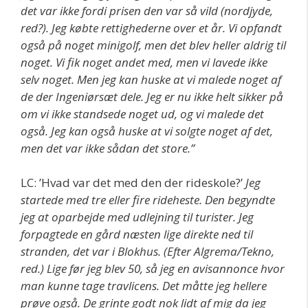
det var ikke fordi prisen den var så vild (nordjyde,
red?). Jeg købte rettighederne over et år. Vi opfandt
også på noget minigolf, men det blev heller aldrig til
noget. Vi fik noget andet med, men vi lavede ikke
selv noget. Men jeg kan huske at vi malede noget af
de der Ingeniørsæt dele. Jeg er nu ikke helt sikker på
om vi ikke standsede noget ud, og vi malede det
også. Jeg kan også huske at vi solgte noget af det,
men det var ikke sådan det store.”
LC: ’Hvad var det med den der rideskole?’
Jeg
startede med tre eller fire rideheste. Den begyndte
jeg at oparbejde med udlejning til turister. Jeg
forpagtede en gård næsten lige direkte ned til
stranden, det var i Blokhus. (Efter Algrema/Tekno,
red.) Lige før jeg blev 50, så jeg en avisannonce hvor
man kunne tage travlicens. Det måtte jeg hellere
prøve også. De grinte godt nok lidt af mig da jeg