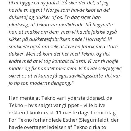
til at bygge en ny fabrik. Så sker der det, at jeg
havde en agent i Norge som havde købt en del
dukketøj og dukker af os. En dag siger han
pludselig, at Tekno var nødlidende. Så begyndte
han at snakke om dem, men vi havde faktisk også
kikket på dukketøjsfabrikken nede i Hornsyld. Vi
snakkede også om selv at lave en fabrik med store
dukker. Men så kom det her med Tekno, og det
endte med at vi tog kontakt til dem. Vi var til nogle
møder og fik handlet med dem. Vi havde selvfølgelig
sikret os at vi kunne få egnsudviklingsstøtte, det var
jo tip top moderne dengang.”
Han mente at Tekno var i yderste tidsnød, da
Tekno – hvis salget var glippet – ville blive
erklæret konkurs kl. 11 næste dags formiddag.
For Tekno forhandlede Esther (Siegumfeldt, der
havde overtaget ledelsen af Tekno cirka to