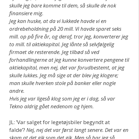
skulle jeg bare komme til dem, så skulle de nok
finansiere mig.
Jeg kan huske, at da vi lukkede havde vi en
ordrebeholdning på 20 mill. Vi havde sparet seks
mill. op på fire år, og deraf, tror jeg, konverterer jeg
to mill. til aktiekapital. Jeg lånte så selvfølgelig
firmaet de resterende. Jeg tilbød så ved
forhandlingerne at jeg kunne konvertere pengene til
aktiekapital, men nej, det var forudbestemt, at jeg
skulle lukkes. Jeg må sige at der blev jeg klogere;
man skulle hverken stole på banker eller nogle
andre.
Hvis jeg var ligeså klog som jeg er i dag, så var
Tekno aldrig gået nedenom og hjem.
JL: ’Var salget for legetøjsbiler begyndt at
falde’?
Nej, nej det var først langt senere. Det var en
skam at det gik som det gik. Men så har jeg så