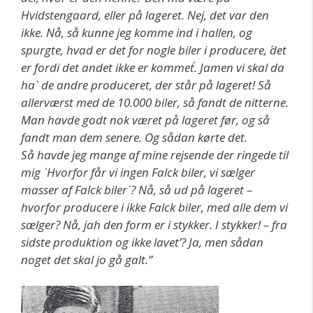
Hvidstengaard, eller på lageret. Nej, det var den
ikke. Nå, så kunne jeg komme ind i hallen, og
spurgte, hvad er det for nogle biler i producere, ´det
er fordi det andet ikke er kommet´. Jamen vi skal da
ha` de andre produceret, der står på lageret! Så
allerværst med de 10.000 biler, så fandt de nitterne.
Man havde godt nok været på lageret før, og så
fandt man dem senere. Og sådan kørte det.
Så havde jeg mange af mine rejsende der ringede til
mig `Hvorfor får vi ingen Falck biler, vi sælger
masser af Falck biler`? Nå, så ud på lageret –
hvorfor producere i ikke Falck biler, med alle dem vi
sælger? Nå, jah den form er i stykker. I stykker! – fra
sidste produktion og ikke lavet’? Ja, men sådan
noget det skal jo gå galt.”