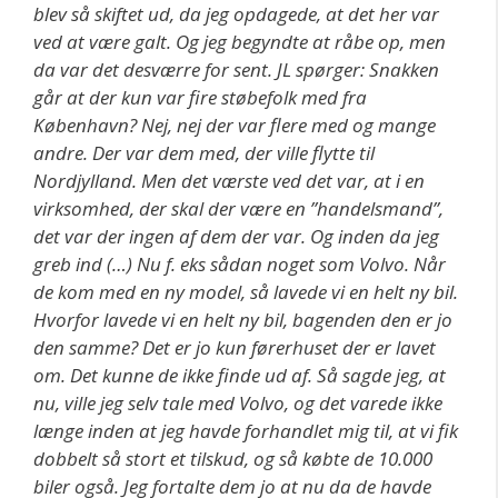
blev så skiftet ud, da jeg opdagede, at det her var
ved at være galt. Og jeg begyndte at råbe op, men
da var det desværre for sent. JL spørger: Snakken
går at der kun var fire støbefolk med fra
København? Nej, nej der var flere med og mange
andre. Der var dem med, der ville flytte til
Nordjylland. Men det værste ved det var, at i en
virksomhed, der skal der være en ”handelsmand”,
det var der ingen af dem der var. Og inden da jeg
greb ind (…) Nu f. eks sådan noget som Volvo. Når
de kom med en ny model, så lavede vi en helt ny bil.
Hvorfor lavede vi en helt ny bil, bagenden den er jo
den samme? Det er jo kun førerhuset der er lavet
om. Det kunne de ikke finde ud af. Så sagde jeg, at
nu, ville jeg selv tale med Volvo, og det varede ikke
længe inden at jeg havde forhandlet mig til, at vi fik
dobbelt så stort et tilskud, og så købte de 10.000
biler også. Jeg fortalte dem jo at nu da de havde