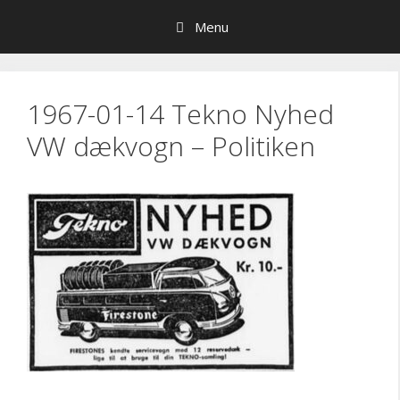
Hop
Menu
til
indhold
1967-01-14 Tekno Nyhed
VW dækvogn – Politiken