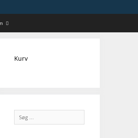
um
Kurv
Søg
efter: