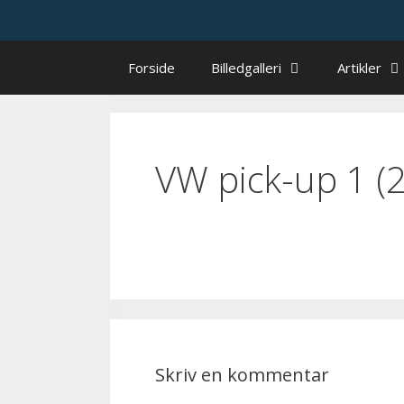
Hop
til
indhold
Forside
Billedgalleri
Artikler
VW pick-up 1 (
Skriv en kommentar