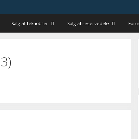
Salg af teknobiler
Salg af reservedele
For
23)