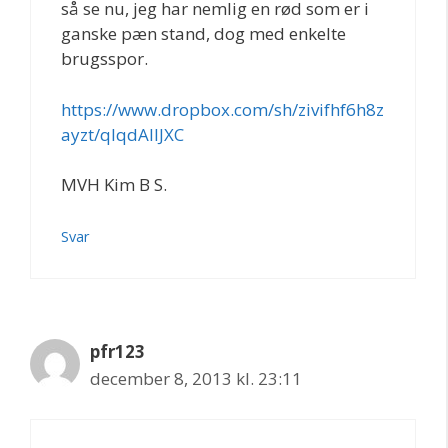
så se nu, jeg har nemlig en rød som er i
ganske pæn stand, dog med enkelte
brugsspor.
https://www.dropbox.com/sh/zivifhf6h8z
ayzt/qIqdAIlJXC
MVH Kim B S.
Svar
pfr123
december 8, 2013 kl. 23:11