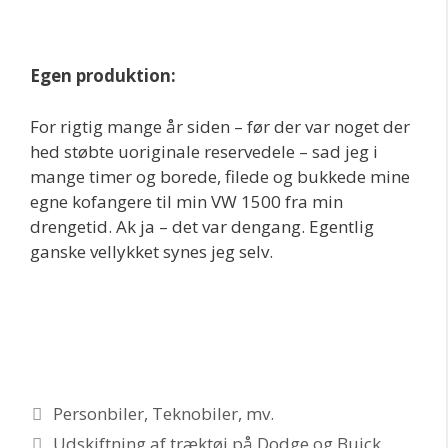
Egen produktion:
For rigtig mange år siden – før der var noget der
hed støbte uoriginale reservedele – sad jeg i
mange timer og borede, filede og bukkede mine
egne kofangere til min VW 1500 fra min
drengetid. Ak ja – det var dengang. Egentlig
ganske vellykket synes jeg selv.
Kategorier
Personbiler
,
Teknobiler, mv.
Udskiftning af træktøj på Dodge og Buick