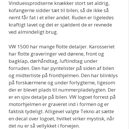
Vinduessprodserne knækker stort set aldrig,
kofangerne sidder tæt til bilen, så de ikke så
nemt får fat i et eller andet. Ruden er ligeledes
kraftigt lavet og det er sjældent de er revnede
ved almindeligt brug.
VW 1500 har mange flotte detaljer. Karosseriet
har flotte graveringer ved dørene, front og
bagklap, dørhåndtag, luftindtag under
forruden. Den har pyntelister på siden af bilen
og midterliste på fronthjelmen. Den har blinklys
på forskærmene og under forlygterne, ligesom
der er blevet plads til nummerpladelygten. Der
er en sjov detalje på bilen. VW logoet forrest på
motorhjelmen er graveret ind i formen og er
faktisk tydeligt. Alligevel valgte Tekno at sætte
en decal over logoet, hvilket virker mystisk, når
det nu er så vellykket i forvejen.