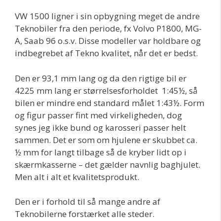
VW 1500 ligner i sin opbygning meget de andre
Teknobiler fra den periode, fx Volvo P1800, MG-
A, Saab 96 o.s.v. Disse modeller var holdbare og
indbegrebet af Tekno kvalitet, når det er bedst.
Den er 93,1 mm lang og da den rigtige bil er
4225 mm lang er størrelsesforholdet 1:45½, så
bilen er mindre end standard målet 1:43½. Form
og figur passer fint med virkeligheden, dog
synes jeg ikke bund og karosseri passer helt
sammen. Det er som om hjulene er skubbet ca.
½ mm for langt tilbage så de kryber lidt op i
skærmkasserne – det gælder navnlig baghjulet.
Men alt i alt et kvalitetsprodukt.
Den er i forhold til så mange andre af
Teknobilerne forstærket alle steder.