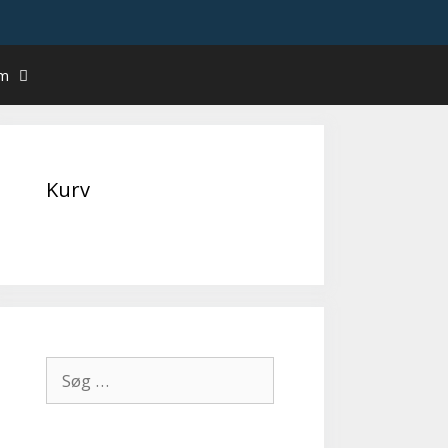
um
Kurv
Søg
efter: