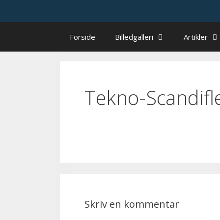
Hop
til
indhold
Forside
Billedgalleri
Artikler
Tekno-Scandifl
Skriv en kommentar