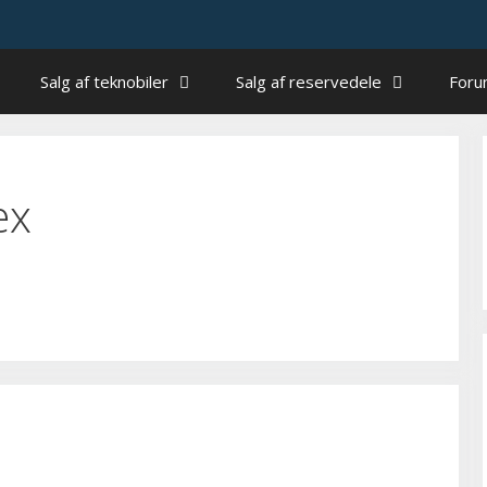
Salg af teknobiler
Salg af reservedele
For
ex