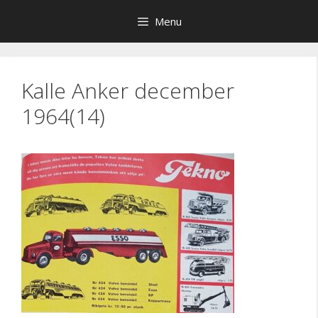
Hop
Menu
til
indhold
Kalle Anker december
1964(14)