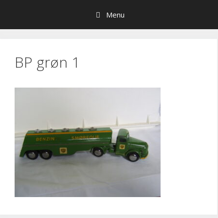
Hop
Menu
til
indhold
BP grøn 1