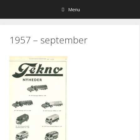
Hop
Menu
til
indhold
1957 – september