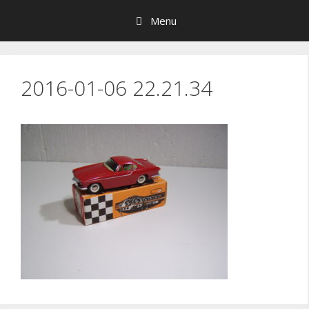
Hop
Menu
til
indhold
2016-01-06 22.21.34