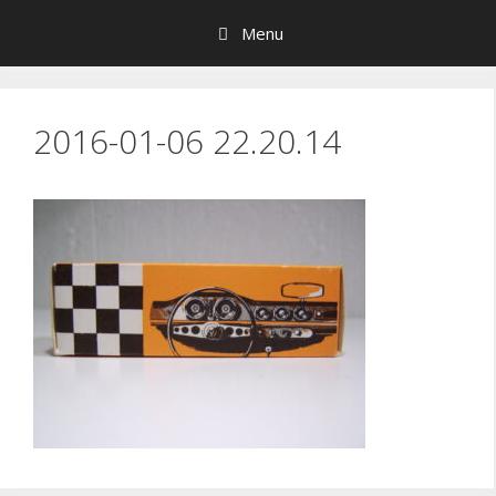
Hop
Menu
til
indhold
2016-01-06 22.20.14