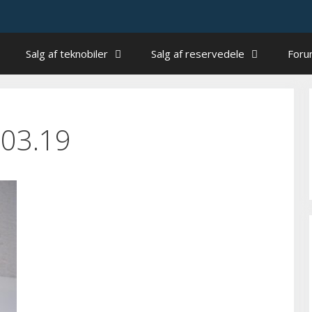
Salg af teknobiler
Salg af reservedele
For
.03.19