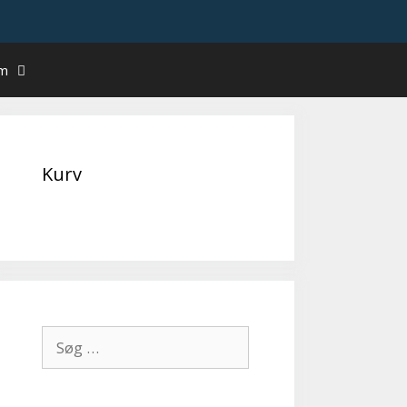
um
Kurv
Søg
efter: