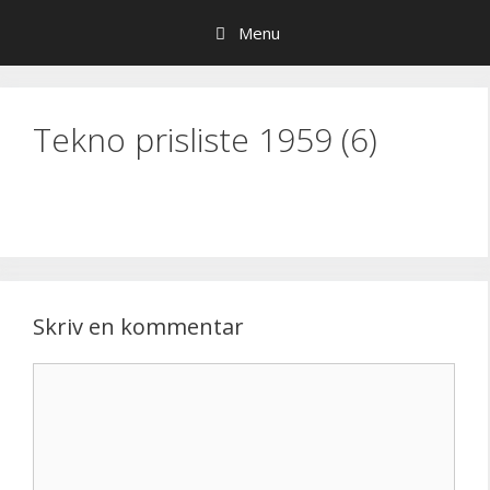
Hop
Menu
til
indhold
Tekno prisliste 1959 (6)
Skriv en kommentar
Kommentar