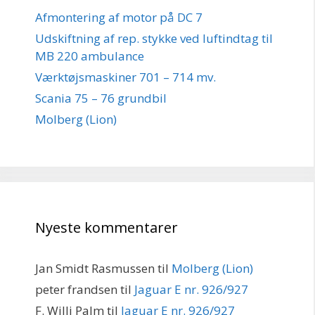
Afmontering af motor på DC 7
Udskiftning af rep. stykke ved luftindtag til
MB 220 ambulance
Værktøjsmaskiner 701 – 714 mv.
Scania 75 – 76 grundbil
Molberg (Lion)
Nyeste kommentarer
Jan Smidt Rasmussen
til
Molberg (Lion)
peter frandsen
til
Jaguar E nr. 926/927
F. Willi Palm
til
Jaguar E nr. 926/927