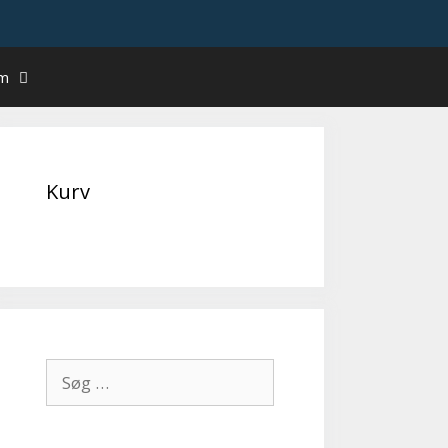
um
Kurv
Søg
efter: