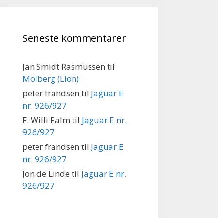
Seneste kommentarer
Jan Smidt Rasmussen
til
Molberg (Lion)
peter frandsen
til
Jaguar E
nr. 926/927
F. Willi Palm
til
Jaguar E nr.
926/927
peter frandsen
til
Jaguar E
nr. 926/927
Jon de Linde
til
Jaguar E nr.
926/927