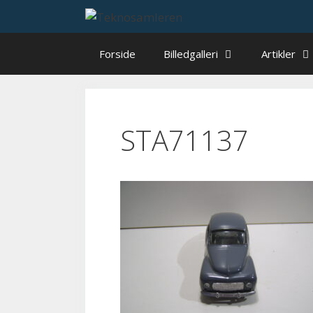
Hop
til
indhold
Forside
Billedgalleri
Artikler
STA71137