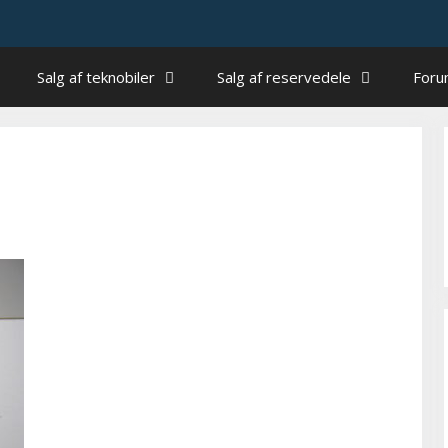
Salg af teknobiler
Salg af reservedele
For