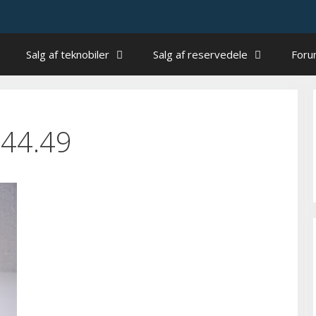
Salg af teknobiler
Salg af reservedele
For
.44.49