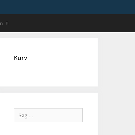
um
Kurv
Søg
efter: