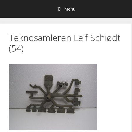
Hop
Menu
til
indhold
Teknosamleren Leif Schiødt
(54)