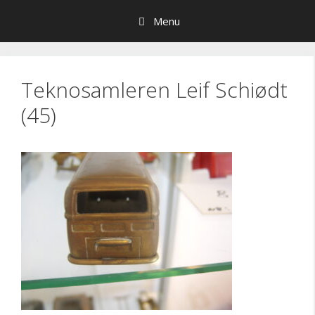
Hop
Menu
til
indhold
Teknosamleren Leif Schiødt
(45)