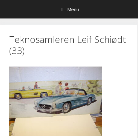
Hop
Menu
til
indhold
Teknosamleren Leif Schiødt
(33)