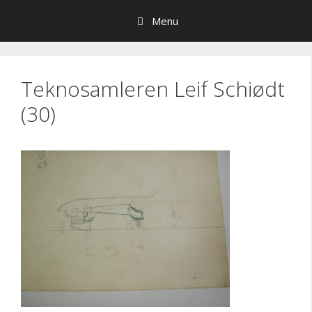
Hop
Menu
til
indhold
Teknosamleren Leif Schiødt
(30)