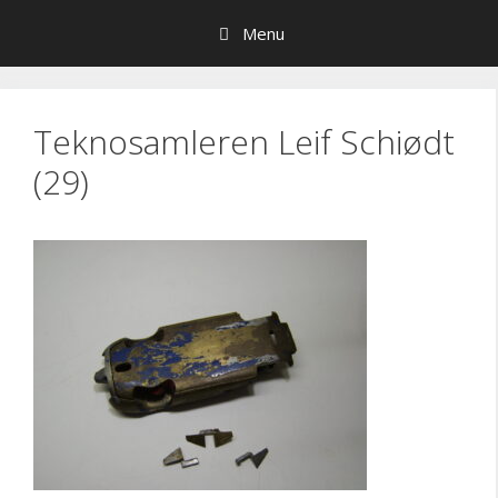
Hop
Menu
til
indhold
Teknosamleren Leif Schiødt
(29)