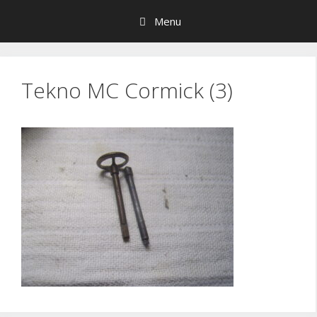
Hop
Menu
til
indhold
Tekno MC Cormick (3)