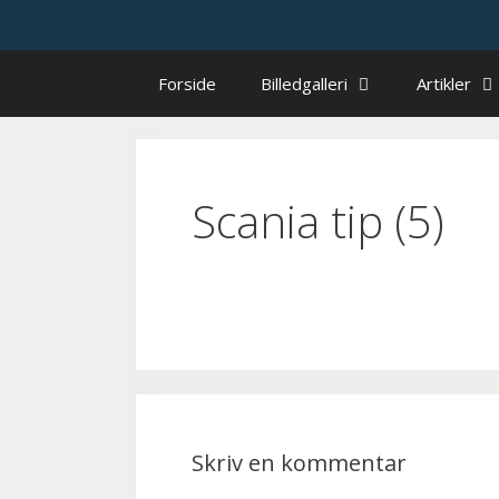
Hop
til
indhold
Forside
Billedgalleri
Artikler
Scania tip (5)
Skriv en kommentar