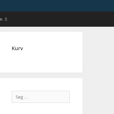
um
Kurv
Søg
efter: