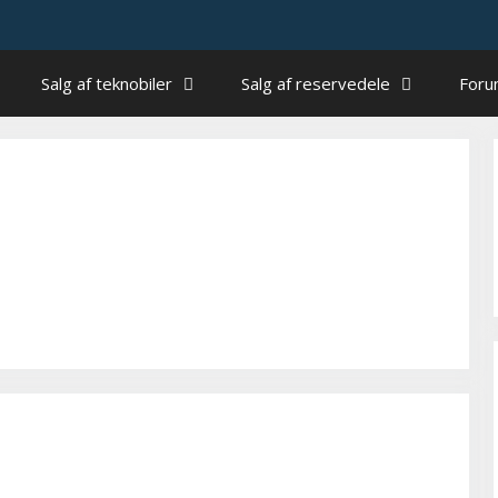
Salg af teknobiler
Salg af reservedele
For