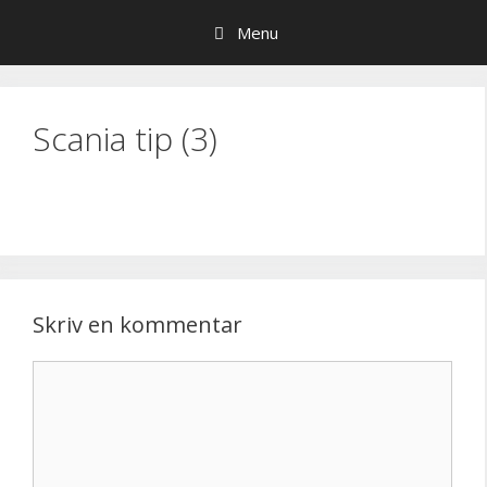
Hop
Menu
til
indhold
Scania tip (3)
Skriv en kommentar
Kommentar