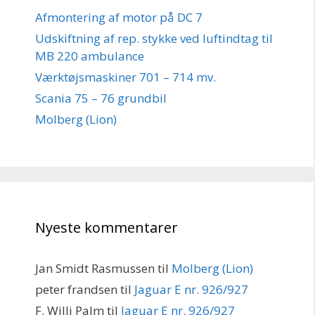
Afmontering af motor på DC 7
Udskiftning af rep. stykke ved luftindtag til
MB 220 ambulance
Værktøjsmaskiner 701 – 714 mv.
Scania 75 – 76 grundbil
Molberg (Lion)
Nyeste kommentarer
Jan Smidt Rasmussen
til
Molberg (Lion)
peter frandsen
til
Jaguar E nr. 926/927
F. Willi Palm
til
Jaguar E nr. 926/927