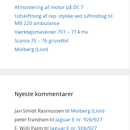
Afmontering af motor på DC 7
Udskiftning af rep. stykke ved luftindtag til
MB 220 ambulance
Værktøjsmaskiner 701 – 714 mv.
Scania 75 – 76 grundbil
Molberg (Lion)
Nyeste kommentarer
Jan Smidt Rasmussen
til
Molberg (Lion)
peter frandsen
til
Jaguar E nr. 926/927
F. Willi Palm
til
Jaguar E nr. 926/927