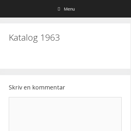
Hop
Menu
til
indhold
Katalog 1963
Skriv en kommentar
Kommentar