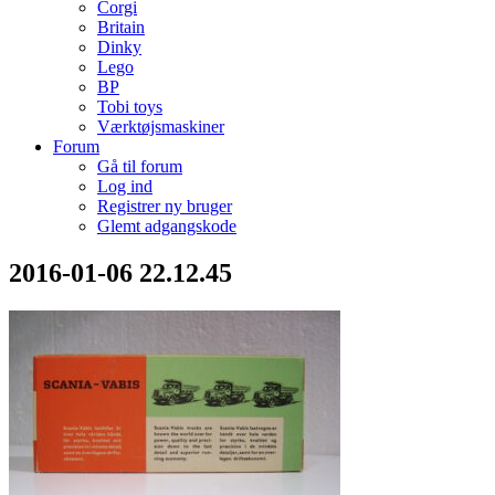
Corgi
Britain
Dinky
Lego
BP
Tobi toys
Værktøjsmaskiner
Forum
Gå til forum
Log ind
Registrer ny bruger
Glemt adgangskode
2016-01-06 22.12.45