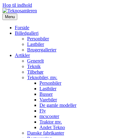
Hop til indhold
Menu
Forside
Billedgalleri
Personbiler
Lastbiler
Brugergallerier
Artikler
Generelt
Teknik
Tilbehør
Teknobiler, mv.
Personbiler
Lastbiler
Busser
Varebiler
De gamle modeller
Fly
mcscooter
Traktor mv.
Andet Tekno
Danske fabrikanter