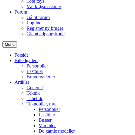
Tobi toys
Værktøjsmaskiner
Forum
Gå til forum
Log ind
Registrer ny bruger
Glemt adgangskode
Menu
Forside
Billedgalleri
Personbiler
Lastbiler
Brugergallerier
Artikler
Generelt
Teknik
Tilbehør
Teknobiler, mv.
Personbiler
Lastbiler
Busser
Varebiler
De gamle modeller