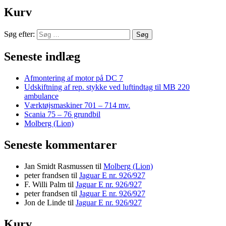
Kurv
Søg efter:
Seneste indlæg
Afmontering af motor på DC 7
Udskiftning af rep. stykke ved luftindtag til MB 220
ambulance
Værktøjsmaskiner 701 – 714 mv.
Scania 75 – 76 grundbil
Molberg (Lion)
Seneste kommentarer
Jan Smidt Rasmussen
til
Molberg (Lion)
peter frandsen
til
Jaguar E nr. 926/927
F. Willi Palm
til
Jaguar E nr. 926/927
peter frandsen
til
Jaguar E nr. 926/927
Jon de Linde
til
Jaguar E nr. 926/927
Kurv