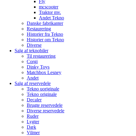
Fly
mcscooter
Traktor mv.
Andet Tekno
Danske fabrikanter
Restaurering
Historier fra Tekno
Historier om Tekno
Diverse
Salg af teknobiler
Til restaurering
Corgi
Dinky Toys
Matchbox Lesney
Andet
Salg af reservedele
Tekno uoriginale
Tekno originale
Decaler
Brugte reservedele
Diverse reservedele
Ruder
Lygter
Dæk
Vilmer