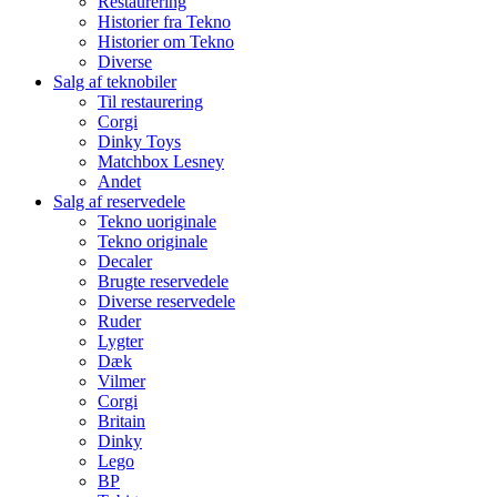
Restaurering
Historier fra Tekno
Historier om Tekno
Diverse
Salg af teknobiler
Til restaurering
Corgi
Dinky Toys
Matchbox Lesney
Andet
Salg af reservedele
Tekno uoriginale
Tekno originale
Decaler
Brugte reservedele
Diverse reservedele
Ruder
Lygter
Dæk
Vilmer
Corgi
Britain
Dinky
Lego
BP