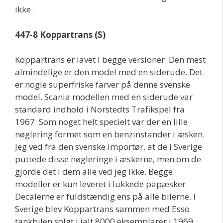
ikke.
447-8 Koppartrans (S)
Koppartrans er lavet i begge versioner. Den mest
almindelige er den model med en siderude. Det
er nogle superfriske farver på denne svenske
model. Scania modellen med en siderude var
standard indhold i Norstedts Trafikspel fra
1967. Som noget helt specielt var der en lille
nøglering formet som en benzinstander i æsken.
Jeg ved fra den svenske importør, at de i Sverige
puttede disse nøgleringe i æskerne, men om de
gjorde det i dem alle ved jeg ikke. Begge
modeller er kun leveret i lukkede papæsker.
Decalerne er fuldstændig ens på alle bilerne. I
Sverige blev Koppartrans sammen med Esso
tankbilen solgt i ialt 8000 eksemplarer i 1969.