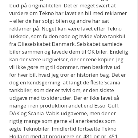
bud på originaliteten. Det er meget svært at
vurdere om Tekno har lavet en bil med reklamer
– eller de har solgt bilen og andre har sat
reklamer på. Noget kan være lavet efter Tekno
lukkede, som fx den røde og hvide Volvo tankbil
fra Olieselskabet Danmark. Selskabet samlede
biler sammen og lavede dem til OK biler. Endelig
kan der være udgivelser, der er rene kopier. Jeg
vil ikke gøre mig til dommer, men beskrive ud
for hver bil, hvad jeg tror er historien bag. Det er
dog en kendsgerning, at langt de fleste Scania
tankbiler, som der er tvivl om, er den sidste
udgave med to sideruder. Der er ikke lavet så
mange i ren produktion andet end Esso, Gulf,
DAK og Scania-Vabis udgaverne, men der er
rigtig mange som gerne vil anerkendes som
ægte Teknobiler. Imidlertid fortsætte Tekno
Holland med at producere nr. 481 og nr. 451