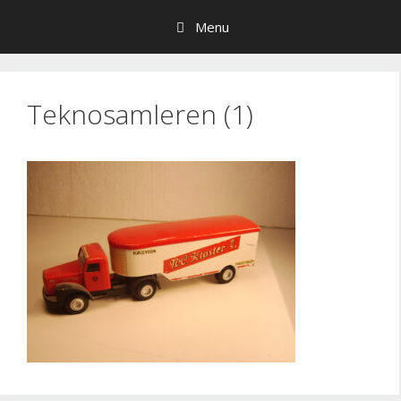
Hop
Menu
til
indhold
Teknosamleren (1)