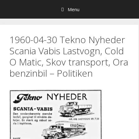
Hop
Menu
til
indhold
1960-04-30 Tekno Nyheder
Scania Vabis Lastvogn, Cold
O Matic, Skov transport, Ora
benzinbil – Politiken